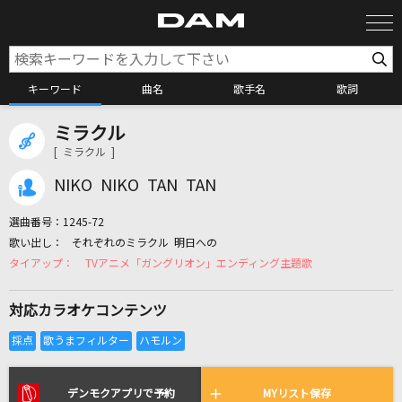
キーワード
曲名
歌手名
歌詞
ミラクル
カラオケ検索
[ ミラクル ]
NIKO NIKO TAN TAN
カラオケ店舗検索
選曲番号：
1245-72
それぞれのミラクル 明日への
カラオケリクエスト
TVアニメ「ガングリオン」エンディング主題歌
対応カラオケコンテンツ
全国りれき
リアルタイムで歌われている曲の一覧
デンモクアプリで予約
MYリスト保存