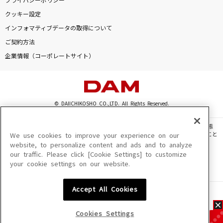
プライバシーポリシー
クッキー設定
インフォマティブデータの取得について
ご契約方法
企業情報（コーポレートサイト）
© DAIICHIKOSHO CO.,LTD. All Rights Reserved.
このサイトに掲載されている一切の文章・画像・写真・動画・音声等を、手段や形態
を問わず、著作権法の定める範囲を超えて無断で複製、転載、ファイル化などすること
We use cookies to improve your experience on our
を禁じます。
website, to personalize content and ads and to analyze
our traffic. Please click [Cookie Settings] to customize
楽曲及びコンテンツは、機種によりご利用いただけない場合があります。
your cookie settings on our website.
楽曲及びコンテンツの配信日、配信内容が変更になる場合があります。
楽曲によりMYリスト保存ができない場合があります。
Accept All Cookies
JASRAC許諾番号
6602250213Y31015 6602250112Y38026 6602250240Y31015
6602250241Y45122
Cookies Settings