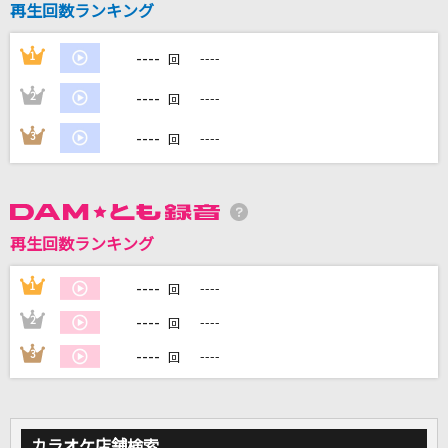
再生回数ランキング
On My Way [オン・マイ・ウェイ]
Alan Walker, Sabrina Carpenter & Farruko
----
1
----
回
いいんですか?
----
2
----
回
RADWIMPS
----
3
----
回
この空がトリガー
＝LOVE
心絵
再生回数ランキング
ロードオブメジャー
----
1
----
回
もっと見る
----
2
----
回
----
3
----
回
DAMの新曲・ランキングなど
カラオケ最新情報をチェック！
カラオケ店舗検索