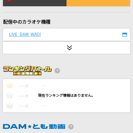
踊楽園
CLAN QUEEN
配信中のカラオケ機種
くちべにグラス
北沢麻衣
LIVE DAM WAO!
Ready to Rock
BAND-MAID
天に星.地に花.
薬師丸ひろ子
----
----
1
点
[良音]ちっぽけな勇気
----
----
2
点
FUNKY MONKEY BABYS
----
----
3
点
わたしの恋はホッチキス
放課後ティータイム