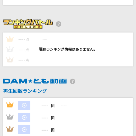
ノーダウト
Official髭男dism
Moon Revenge
三石琴乃・富沢美智恵・久川綾・篠原恵美・深見梨加
----
----
1
点
----
----
2
点
NAVIGATOR
SixTONES
----
----
3
点
I LOVE...
Official髭男dism
再生回数ランキング
もっと見る
----
1
----
回
DAMの新曲・ランキングなど
----
2
----
回
カラオケ最新情報をチェック！
----
3
----
回