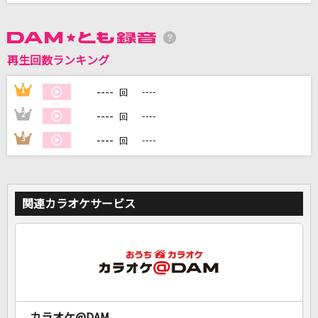
DAMに会員登録・ログインして
カラオケをもっと楽しもう！
再生回数ランキング
----
1
----
回
----
2
----
回
自宅でカラオケ歌い放題！
----
3
----
回
家族や友達と一緒に！練習にも！
関連カラオケサービス
カラオケ@DAM