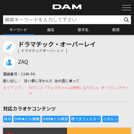
キーワード
曲名
歌手名
歌詞
ドラマチック・オーバーレイ
カラオケ検索
[ ドラマチックオーバーレイ ]
ZAQ
カラオケ店舗検索
選曲番号：
1246-94
甘い夢に浮かんだ あの雲に乗って
カラオケリクエスト
TVアニメ『アルマちゃんは家族になりたい』オープニングテー
マ
全国りれき
対応カラオケコンテンツ
リアルタイムで歌われている曲の一覧