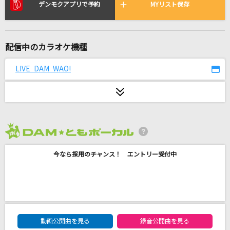
あの子コンプレックス
デンモクアプリで予約
MYリスト保存
＝LOVE
[生音]SWEET 19 BLUES
配信中のカラオケ機種
安室奈美恵
LIVE DAM WAO!
[生音]今、僕、アンダーグラウンドから
結束バンド
愛とか恋とか
Novelbright
2026年8月度
今なら採用のチャンス！ エントリー受付中
会いにKiTE!(2025 9人 ver.)
iLiFE!
[生音]Calling
B'z
DAM★ともボーカルエントリーランキング
動画公開曲を見る
録音公開曲を見る