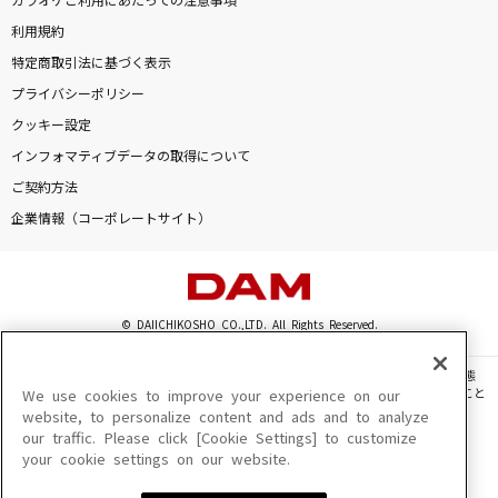
カラオケご利用にあたっての注意事項
利用規約
特定商取引法に基づく表示
プライバシーポリシー
クッキー設定
インフォマティブデータの取得について
ご契約方法
企業情報（コーポレートサイト）
© DAIICHIKOSHO CO.,LTD. All Rights Reserved.
このサイトに掲載されている一切の文章・画像・写真・動画・音声等を、手段や形態
を問わず、著作権法の定める範囲を超えて無断で複製、転載、ファイル化などすること
We use cookies to improve your experience on our
を禁じます。
website, to personalize content and ads and to analyze
our traffic. Please click [Cookie Settings] to customize
楽曲及びコンテンツは、機種によりご利用いただけない場合があります。
your cookie settings on our website.
楽曲及びコンテンツの配信日、配信内容が変更になる場合があります。
楽曲によりMYリスト保存ができない場合があります。