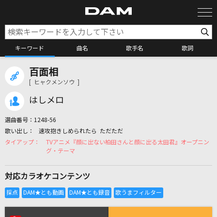
キーワード
曲名
歌手名
歌詞
百面相
カラオケ検索
[ ヒャクメンソウ ]
はしメロ
カラオケ店舗検索
選曲番号：
1248-56
速攻抱きしめられたら ただただ
カラオケリクエスト
TVアニメ『顔に出ない柏田さんと顔に出る太田君』オープニン
グ・テーマ
全国りれき
対応カラオケコンテンツ
リアルタイムで歌われている曲の一覧