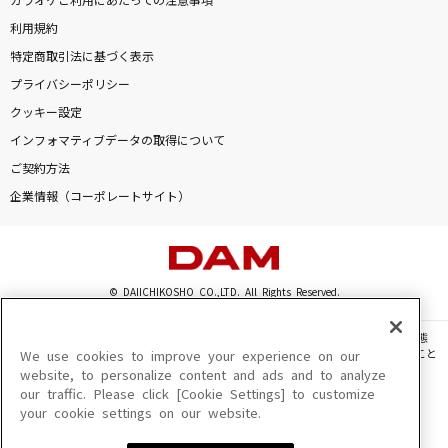
カラオケご利用にあたっての注意事項
利用規約
特定商取引法に基づく表示
プライバシーポリシー
クッキー設定
インフォマティブデータの取得について
ご契約方法
企業情報（コーポレートサイト）
© DAIICHIKOSHO CO.,LTD. All Rights Reserved.
このサイトに掲載されている一切の文章・画像・写真・動画・音声等を、手段や形態
を問わず、著作権法の定める範囲を超えて無断で複製、転載、ファイル化などすること
We use cookies to improve your experience on our
を禁じます。
website, to personalize content and ads and to analyze
our traffic. Please click [Cookie Settings] to customize
楽曲及びコンテンツは、機種によりご利用いただけない場合があります。
your cookie settings on our website.
楽曲及びコンテンツの配信日、配信内容が変更になる場合があります。
楽曲によりMYリスト保存ができない場合があります。