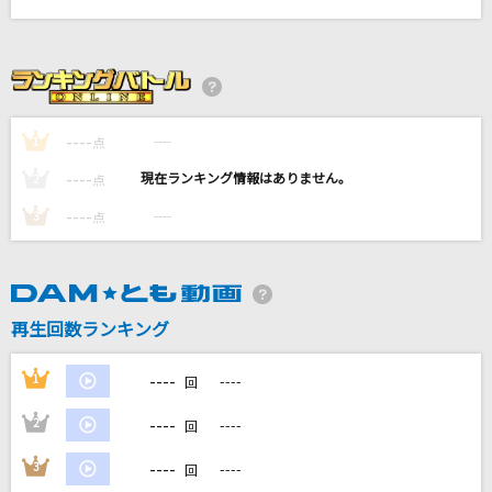
[生音]あー夏休み
TUBE(チューブ)
花束
back number
----
----
1
点
----
----
2
点
一期一会
湘南乃風
----
----
3
点
FWFL
ゴスペラーズ(The Gospellers)
再生回数ランキング
もっと見る
----
1
----
回
DAMの新曲・ランキングなど
----
2
----
回
カラオケ最新情報をチェック！
----
3
----
回