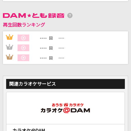
DAMに会員登録・ログインして
カラオケをもっと楽しもう！
再生回数ランキング
----
1
----
回
----
2
----
回
自宅でカラオケ歌い放題！
----
3
----
回
家族や友達と一緒に！練習にも！
関連カラオケサービス
カラオケ@DAM