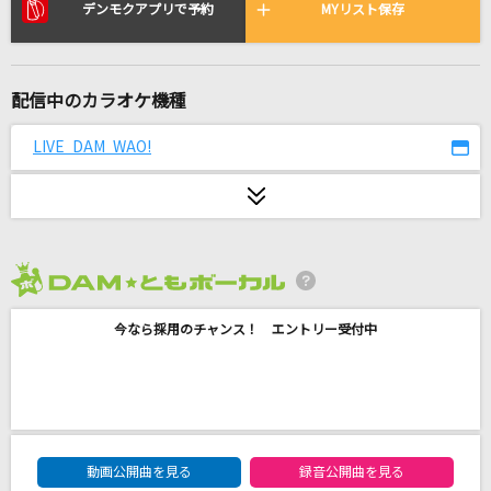
TIME(B'z LIVE-GYM Pleasure '92 -TIME- Ver.)
デンモクアプリで予約
MYリスト保存
B'z
MAGIC
配信中のカラオケ機種
AAA(トリプル・エー)
LIVE DAM WAO!
[生音]TSUNAMI
サザンオールスターズ
daze
じん ft.メイリア from GARNiDELiA
2026年8月度
今なら採用のチャンス！ エントリー受付中
暫し空に祈りて
高橋洋子
新世界(SHINSEKAI)
PRODUCE 101 JAPAN 新世界
DAM★ともボーカルエントリーランキング
動画公開曲を見る
録音公開曲を見る