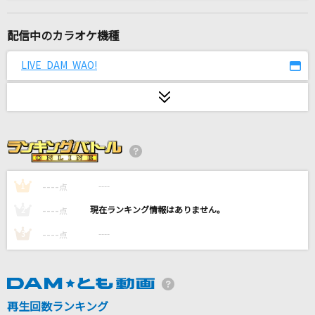
[生音]ないものねだり
KANA-BOON
配信中のカラオケ機種
スターマイン
LIVE DAM WAO!
Da-iCE
[生音]さよならの向う側
山口百恵
遺書
キタニタツヤ
----
----
1
点
----
----
2
点
イエスタデイ
----
----
3
点
Official髭男dism
悲しい夜を止めて
河合その子
再生回数ランキング