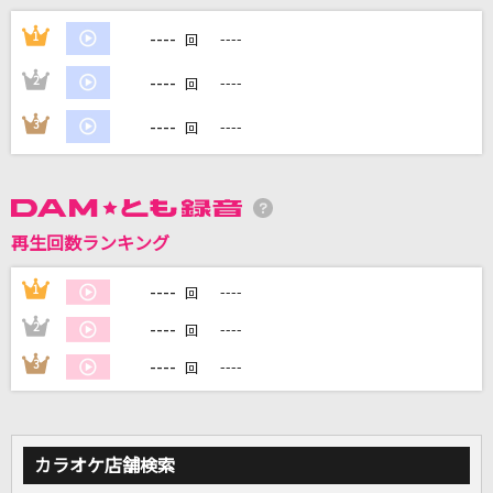
しわあわせ
----
1
----
回
Vaundy
----
2
----
回
[生音]赤いハンカチ
----
3
----
回
石原裕次郎
琥珀
山本和恵
再生回数ランキング
[生音]ラブ・ストーリーは突然に
----
1
----
回
小田和正
----
2
----
回
もっと見る
----
3
----
回
DAMの新曲・ランキングなど
カラオケ最新情報をチェック！
カラオケ店舗検索