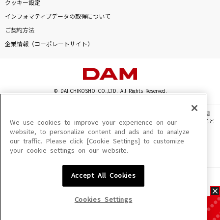
クッキー設定
インフォマティブデータの取得について
ご契約方法
企業情報（コーポレートサイト）
© DAIICHIKOSHO CO.,LTD. All Rights Reserved.
このサイトに掲載されている一切の文章・画像・写真・動画・音声等を、手段や形態
を問わず、著作権法の定める範囲を超えて無断で複製、転載、ファイル化などすること
We use cookies to improve your experience on our
を禁じます。
website, to personalize content and ads and to analyze
our traffic. Please click [Cookie Settings] to customize
楽曲及びコンテンツは、機種によりご利用いただけない場合があります。
your cookie settings on our website.
楽曲及びコンテンツの配信日、配信内容が変更になる場合があります。
楽曲によりMYリスト保存ができない場合があります。
Accept All Cookies
JASRAC許諾番号
6602250213Y31015 6602250112Y38026 6602250240Y31015
6602250241Y45122
Cookies Settings
NexTone許諾番号
ID000002945 ID000002947 ID000002937 ID000002938