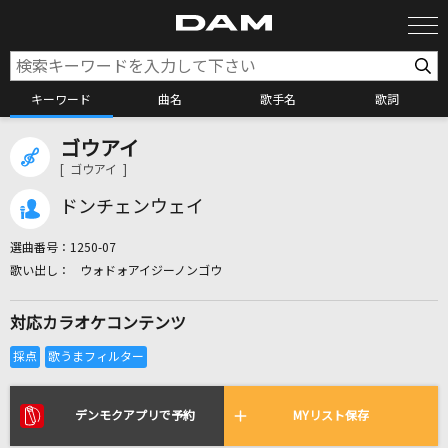
キーワード
曲名
歌手名
歌詞
ゴウアイ
カラオケ検索
[ ゴウアイ ]
ドンチェンウェイ
カラオケ店舗検索
選曲番号：
1250-07
ウォドォアイジーノンゴウ
カラオケリクエスト
対応カラオケコンテンツ
全国りれき
リアルタイムで歌われている曲の一覧
デンモクアプリで予約
MYリスト保存