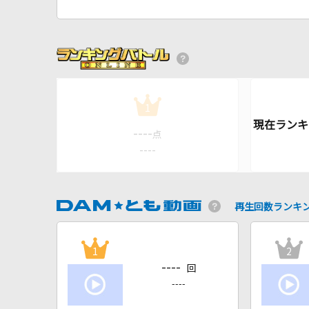
1
----
点
----
再生回数ランキ
1
2
----
回
----