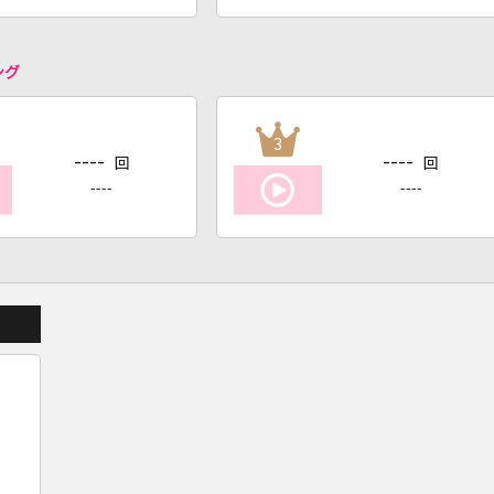
ング
3
----
----
回
回
----
----