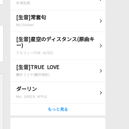
米津玄師
[生音]常套句
Mr.Children
[生音]星空のディスタンス(原曲キ
ー)
アルフィー(THE ALFEE)
[生音]TRUE LOVE
藤井フミヤ(藤井郁弥)
ダーリン
Mrs. GREEN APPLE
もっと見る