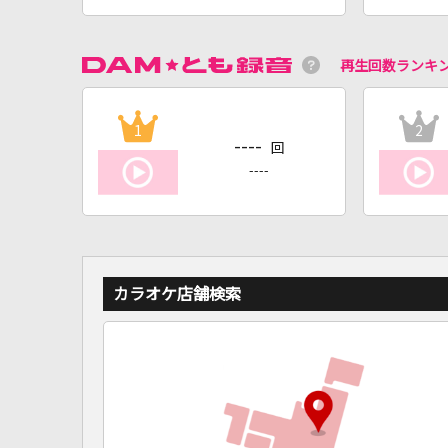
再生回数ランキ
1
2
----
回
----
カラオケ店舗検索