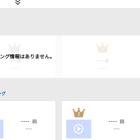
2
3
----
----
点
点
----
----
ング
3
----
----
回
回
----
----