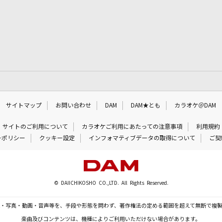
サイトマップ
お問い合わせ
DAM
DAM★とも
カラオケ＠DAM
サイトのご利用について
カラオケご利用にあたっての注意事項
利用規約
ーポリシー
クッキー設定
インフォマティブデータの取得について
ご契
© DAIICHIKOSHO CO.,LTD. All Rights Reserved.
・写真・動画・音声等を、手段や形態を問わず、著作権法の定める範囲を超えて無断で複
楽曲及びコンテンツは、機種によりご利用いただけない場合があります。