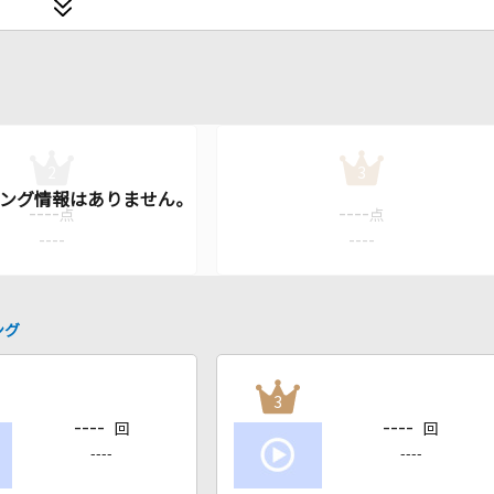
2
3
----
----
点
点
----
----
ング
3
----
----
回
回
----
----