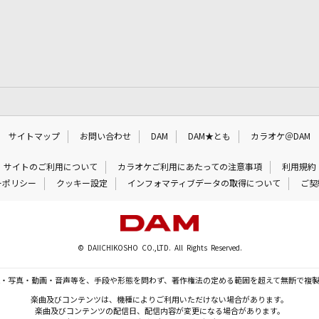
サイトマップ
お問い合わせ
DAM
DAM★とも
カラオケ＠DAM
サイトのご利用について
カラオケご利用にあたっての注意事項
利用規約
ーポリシー
クッキー設定
インフォマティブデータの取得について
ご契
© DAIICHIKOSHO CO.,LTD. All Rights Reserved.
・写真・動画・音声等を、手段や形態を問わず、著作権法の定める範囲を超えて無断で複
楽曲及びコンテンツは、機種によりご利用いただけない場合があります。
楽曲及びコンテンツの配信日、配信内容が変更になる場合があります。