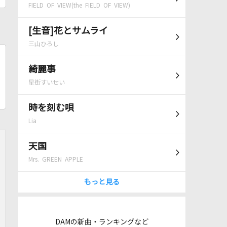
FIELD OF VIEW(the FIELD OF VIEW)
[生音]花とサムライ
三山ひろし
綺麗事
星街すいせい
時を刻む唄
Lia
天国
Mrs. GREEN APPLE
もっと見る
DAMの新曲・ランキングなど