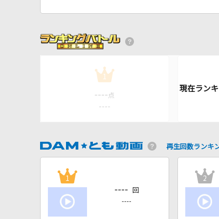
1
----
点
----
再生回数ランキ
1
2
----
回
----