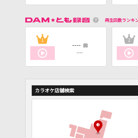
再生回数ランキ
1
2
----
回
----
カラオケ店舗検索