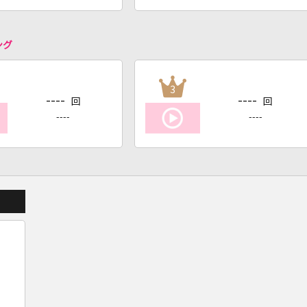
ング
3
----
----
回
回
----
----