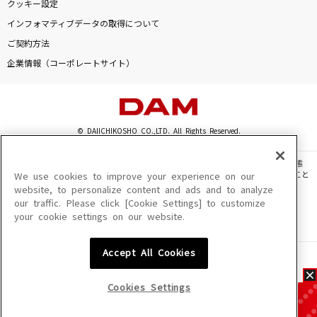
クッキー設定
インフォマティブデータの取得について
ご契約方法
企業情報（コーポレートサイト）
© DAIICHIKOSHO CO.,LTD. All Rights Reserved.
このサイトに掲載されている一切の文章・画像・写真・動画・音声等を、手段や形態
を問わず、著作権法の定める範囲を超えて無断で複製、転載、ファイル化などすること
We use cookies to improve your experience on our
を禁じます。
website, to personalize content and ads and to analyze
our traffic. Please click [Cookie Settings] to customize
楽曲及びコンテンツは、機種によりご利用いただけない場合があります。
your cookie settings on our website.
楽曲及びコンテンツの配信日、配信内容が変更になる場合があります。
楽曲によりMYリスト保存ができない場合があります。
Accept All Cookies
JASRAC許諾番号
6602250213Y31015 6602250112Y38026 6602250240Y31015
6602250241Y45122
Cookies Settings
NexTone許諾番号
ID000002945 ID000002947 ID000002937 ID000002938