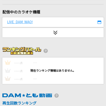
200%のジュモン
team Le TAO
配信中のカラオケ機種
私は貴方がいいのです
LIVE DAM WAO!
阿部真央
愛とか恋とか
Novelbright
降りそうな幾億の星の夜
RAG FAIR
----
----
1
点
----
----
2
点
アイドルパワー
----
----
3
点
M!LK
Let It Go～ありのままで～(エンドソング)
May J.
再生回数ランキング