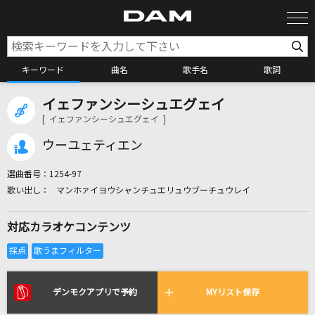
キーワード
曲名
歌手名
歌詞
イェファンシーシュエグェイ
カラオケ検索
[ イェファンシーシュエグェイ ]
ウーユェティエン
カラオケ店舗検索
選曲番号：
1254-97
マンホァイヨウシャンチュエリュウブーチュウレイ
カラオケリクエスト
対応カラオケコンテンツ
全国りれき
リアルタイムで歌われている曲の一覧
デンモクアプリで予約
MYリスト保存