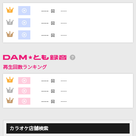
劇薬中毒
----
1
----
回
＝LOVE
----
2
----
回
Vital
----
3
----
回
遠藤正明
世界に一つだけの花
SMAP
再生回数ランキング
[生音]瞬き
----
1
----
回
back number
----
2
----
回
もっと見る
----
3
----
回
DAMの新曲・ランキングなど
カラオケ最新情報をチェック！
カラオケ店舗検索