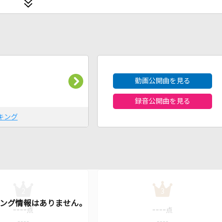
2026年8月度
動画公開曲を見る
録音公開曲を見る
キング
2
3
----
----
点
点
----
----