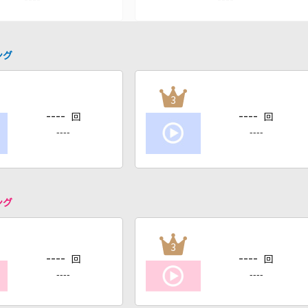
ング
3
----
----
回
回
----
----
ング
3
----
----
回
回
----
----