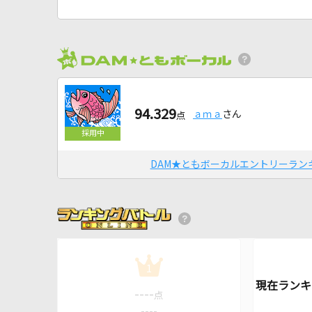
94.329
ａｍａ
さん
点
DAM★ともボーカルエントリーラン
1
----
点
----