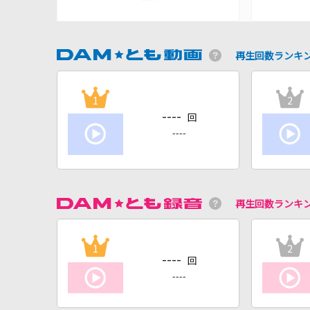
再生回数ランキ
1
2
----
回
----
再生回数ランキ
1
2
----
回
----