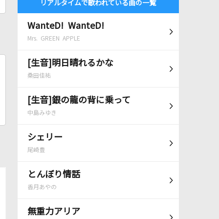
リアルタイムで歌われている曲の一覧
WanteD! WanteD!
Mrs. GREEN APPLE
[生音]明日晴れるかな
桑田佳祐
[生音]銀の龍の背に乗って
中島みゆき
シェリー
尾崎豊
とんぼり情話
香月あやの
無重力アリア