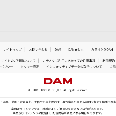
サイトマップ
お問い合わせ
DAM
DAM★とも
カラオケ＠DAM
サイトのご利用について
カラオケご利用にあたっての注意事項
利用規約
ーポリシー
クッキー設定
インフォマティブデータの取得について
ご契
© DAIICHIKOSHO CO.,LTD. All Rights Reserved.
・写真・動画・音声等を、手段や形態を問わず、著作権法の定める範囲を超えて無断で複
楽曲及びコンテンツは、機種によりご利用いただけない場合があります。
楽曲及びコンテンツの配信日、配信内容が変更になる場合があります。