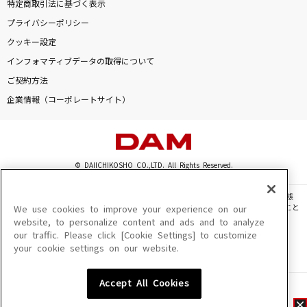
特定商取引法に基づく表示
プライバシーポリシー
クッキー設定
インフォマティブデータの取得について
ご契約方法
企業情報（コーポレートサイト）
© DAIICHIKOSHO CO.,LTD. All Rights Reserved.
このサイトに掲載されている一切の文章・画像・写真・動画・音声等を、手段や形態
を問わず、著作権法の定める範囲を超えて無断で複製、転載、ファイル化などすること
We use cookies to improve your experience on our
を禁じます。
website, to personalize content and ads and to analyze
our traffic. Please click [Cookie Settings] to customize
楽曲及びコンテンツは、機種によりご利用いただけない場合があります。
your cookie settings on our website.
楽曲及びコンテンツの配信日、配信内容が変更になる場合があります。
楽曲によりMYリスト保存ができない場合があります。
Accept All Cookies
JASRAC許諾番号
6602250213Y31015 6602250112Y38026 6602250240Y31015
6602250241Y45122