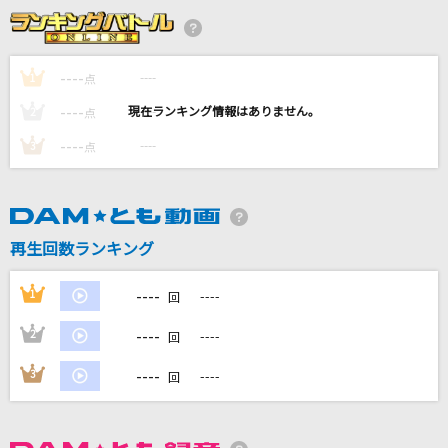
REACH OUT
和田アキ子
----
----
1
点
[生音]サウダージ
----
----
2
点
ポルノグラフィティ
----
----
3
点
夢中
BE:FIRST
Dark Rainbow
再生回数ランキング
B'z
----
1
----
回
もっと見る
----
2
----
回
DAMの新曲・ランキングなど
----
3
----
回
カラオケ最新情報をチェック！