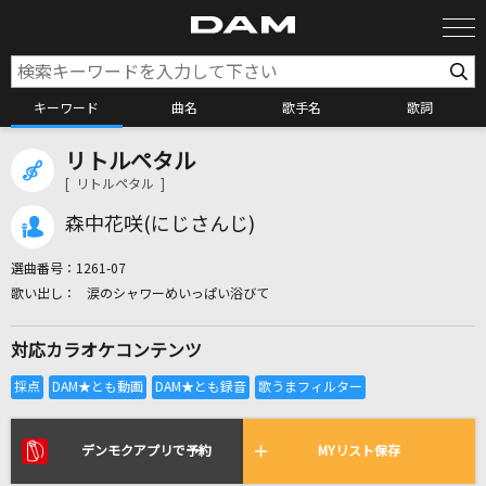
キーワード
曲名
歌手名
歌詞
リトルペタル
カラオケ検索
[ リトルペタル ]
森中花咲(にじさんじ)
カラオケ店舗検索
選曲番号：
1261-07
涙のシャワーめいっぱい浴びて
カラオケリクエスト
対応カラオケコンテンツ
全国りれき
リアルタイムで歌われている曲の一覧
デンモクアプリで予約
MYリスト保存