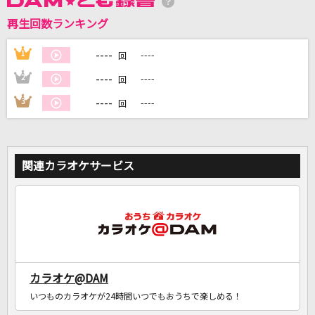
再生回数ランキング
DAMに会員登録・ログインして
カラオケをもっと楽しもう！
----
1
----
回
----
2
----
回
----
3
----
回
自宅でカラオケ歌い放題！
家族や友達と一緒に！練習にも！
関連カラオケサービス
カラオケ@DAM
いつものカラオケが24時間いつでもおうちで楽しめる！