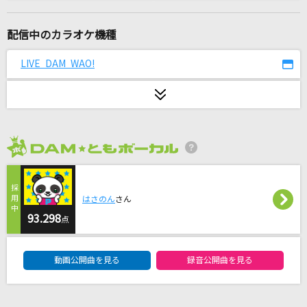
睡蓮花
湘南乃風
配信中のカラオケ機種
かえりみちの色
LIVE DAM WAO!
渋谷ハル
[生音]言って。
ヨルシカ
2026年8月度
POP STAR
平井堅
はさのん
さん
うそつきマカロン
93.298
点
暴飲暴食P
DAM★ともボーカルエントリーランキング
動画公開曲を見る
録音公開曲を見る
Lemon
米津玄師