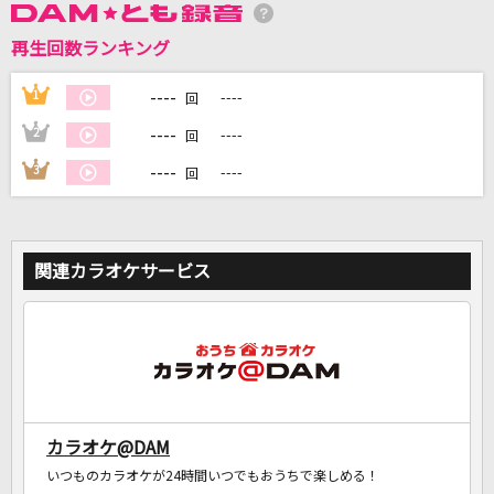
再生回数ランキング
DAMに会員登録・ログインして
カラオケをもっと楽しもう！
----
1
----
回
----
2
----
回
----
3
----
回
自宅でカラオケ歌い放題！
家族や友達と一緒に！練習にも！
関連カラオケサービス
カラオケ@DAM
いつものカラオケが24時間いつでもおうちで楽しめる！