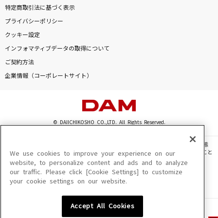
特定商取引法に基づく表示
プライバシーポリシー
クッキー設定
インフォマティブデータの取得について
ご契約方法
企業情報（コーポレートサイト）
© DAIICHIKOSHO CO.,LTD. All Rights Reserved.
このサイトに掲載されている一切の文章・画像・写真・動画・音声等を、手段や形態
を問わず、著作権法の定める範囲を超えて無断で複製、転載、ファイル化などすること
We use cookies to improve your experience on our
を禁じます。
website, to personalize content and ads and to analyze
our traffic. Please click [Cookie Settings] to customize
楽曲及びコンテンツは、機種によりご利用いただけない場合があります。
your cookie settings on our website.
楽曲及びコンテンツの配信日、配信内容が変更になる場合があります。
楽曲によりMYリスト保存ができない場合があります。
Accept All Cookies
JASRAC許諾番号
6602250213Y31015 6602250112Y38026 6602250240Y31015