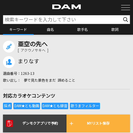
キーワード
曲名
歌手名
歌詞
亜空の先へ
カラオケ検索
[ アクウノサキヘ ]
まりなす
カラオケ店舗検索
選曲番号：
1263-13
夢で見た景色をまだ 諦めること
カラオケリクエスト
対応カラオケコンテンツ
全国りれき
リアルタイムで歌われている曲の一覧
デンモクアプリで予約
MYリスト保存