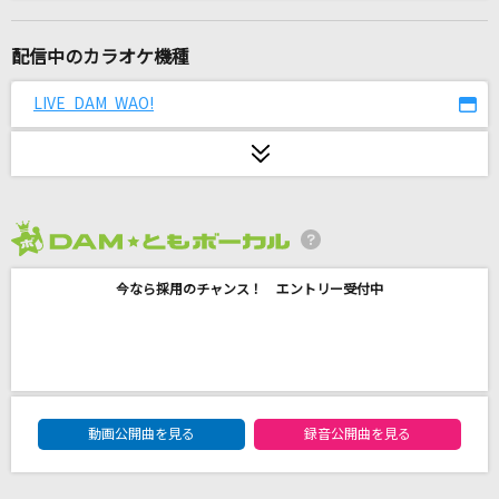
Runner
爆風スランプ(BAKUFU-SLUMP)
配信中のカラオケ機種
流星ヘブン
LIVE DAM WAO!
大森靖子
TAKE ME HIGHER
V6
2026年8月度
必然メーカー
今なら採用のチャンス！ エントリー受付中
ONE OK ROCK
潮騒は生涯の相聞歌に…
武蔵坊弁慶(宮田幸季)
DAM★ともボーカルエントリーランキング
ホワイトノイズ
動画公開曲を見る
録音公開曲を見る
Official髭男dism