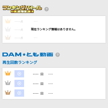
未来へ
Kiroro
----
----
1
モニタリング
点
DECO*27
----
----
2
点
----
----
3
点
シャッター
優里
[生音]紫苑
再生回数ランキング
Saucy Dog
----
1
----
回
もっと見る
----
2
----
回
DAMの新曲・ランキングなど
----
3
----
回
カラオケ最新情報をチェック！