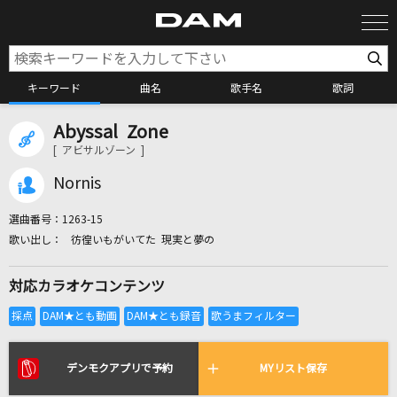
キーワード
曲名
歌手名
歌詞
Abyssal Zone
カラオケ検索
[ アビサルゾーン ]
Nornis
カラオケ店舗検索
選曲番号：
1263-15
彷徨いもがいてた 現実と夢の
カラオケリクエスト
対応カラオケコンテンツ
全国りれき
リアルタイムで歌われている曲の一覧
デンモクアプリで予約
MYリスト保存