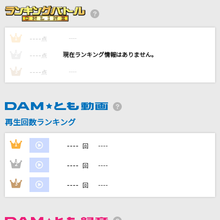
snow drop
L'Arc-en-Ciel
----
----
1
点
Over ”Quartzer”
----
----
2
点
Shuta Sueyoshi feat. ISSA
----
----
3
点
KING
Kanaria
好きすぎて滅！
再生回数ランキング
M!LK
----
1
----
回
もっと見る
----
2
----
回
DAMの新曲・ランキングなど
----
3
----
回
カラオケ最新情報をチェック！