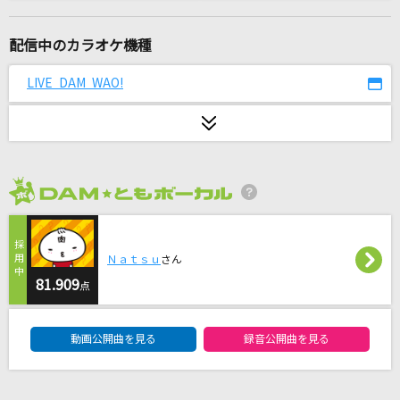
しゅわりん☆どり～みん
Pastel＊Palettes
配信中のカラオケ機種
Go the Distance
LIVE DAM WAO!
藤井フミヤ(藤井郁弥)
Alone
岡本真夜
2026年8月度
丸の内サディスティック
椎名林檎
Ｎａｔｓｕ
さん
[オリカラ]色は匂へど 散りぬるを
81.909
点
幽閉サテライト
DAM★ともボーカルエントリーランキング
動画公開曲を見る
録音公開曲を見る
[生音]炎
LiSA