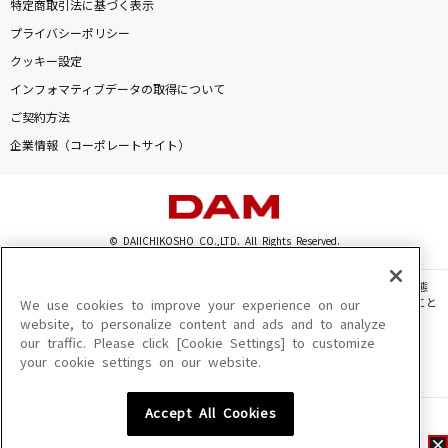
特定商取引法に基づく表示
プライバシーポリシー
クッキー設定
インフォマティブデータの取得について
ご契約方法
企業情報（コーポレートサイト）
© DAIICHIKOSHO CO.,LTD. All Rights Reserved.
このサイトに掲載されている一切の文章・画像・写真・動画・音声等を、手段や形態
を問わず、著作権法の定める範囲を超えて無断で複製、転載、ファイル化などすること
We use cookies to improve your experience on our
を禁じます。
website, to personalize content and ads and to analyze
our traffic. Please click [Cookie Settings] to customize
楽曲及びコンテンツは、機種によりご利用いただけない場合があります。
your cookie settings on our website.
楽曲及びコンテンツの配信日、配信内容が変更になる場合があります。
楽曲によりMYリスト保存ができない場合があります。
Accept All Cookies
JASRAC許諾番号
6602250213Y31015 6602250112Y38026 6602250240Y31015
6602250241Y45122