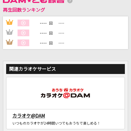
再生回数ランキング
DAMに会員登録・ログインして
カラオケをもっと楽しもう！
----
1
----
回
----
2
----
回
----
3
----
回
自宅でカラオケ歌い放題！
家族や友達と一緒に！練習にも！
関連カラオケサービス
カラオケ@DAM
いつものカラオケが24時間いつでもおうちで楽しめる！