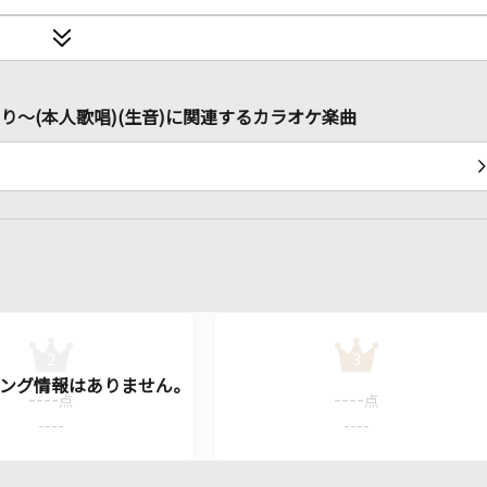
URより～(本人歌唱)(生音)に関連するカラオケ楽曲
2
3
----
----
点
点
----
----