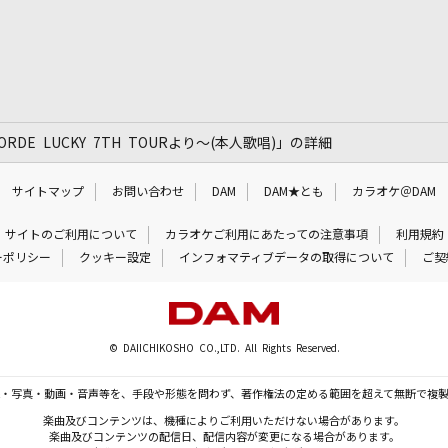
RDE LUCKY 7TH TOURより～(本人歌唱)」の詳細
サイトマップ
お問い合わせ
DAM
DAM★とも
カラオケ＠DAM
サイトのご利用について
カラオケご利用にあたっての注意事項
利用規約
ーポリシー
クッキー設定
インフォマティブデータの取得について
ご契
© DAIICHIKOSHO CO.,LTD. All Rights Reserved.
・写真・動画・音声等を、手段や形態を問わず、著作権法の定める範囲を超えて無断で複
楽曲及びコンテンツは、機種によりご利用いただけない場合があります。
楽曲及びコンテンツの配信日、配信内容が変更になる場合があります。