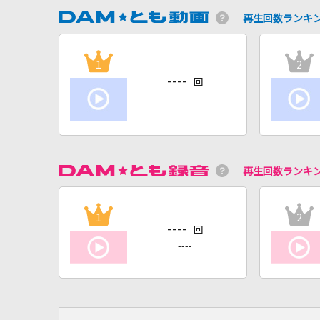
再生回数ランキ
1
2
----
回
----
再生回数ランキ
1
2
----
回
----