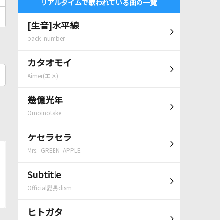
リアルタイムで歌われている曲の一覧
[生音]水平線
back number
カタオモイ
Aimer(エメ)
幾億光年
Omoinotake
ケセラセラ
Mrs. GREEN APPLE
Subtitle
Official髭男dism
ヒトガタ