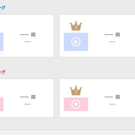
ング
3
----
----
回
回
----
----
ング
3
----
----
回
回
----
----