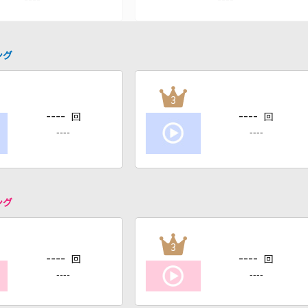
ング
3
----
----
回
回
----
----
ング
3
----
----
回
回
----
----