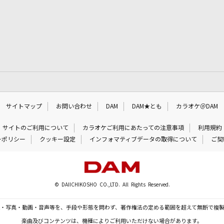
サイトマップ
お問い合わせ
DAM
DAM★とも
カラオケ＠DAM
サイトのご利用について
カラオケご利用にあたっての注意事項
利用規約
ーポリシー
クッキー設定
インフォマティブデータの取得について
ご契
© DAIICHIKOSHO CO.,LTD. All Rights Reserved.
・写真・動画・音声等を、手段や形態を問わず、著作権法の定める範囲を超えて無断で複
楽曲及びコンテンツは、機種によりご利用いただけない場合があります。