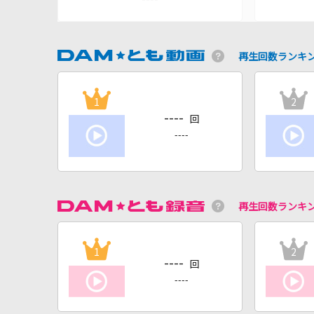
再生回数ランキ
1
2
----
回
----
再生回数ランキ
1
2
----
回
----