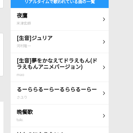
リアルタイムで歌われている曲の一覧
夜鷹
米津玄師
[生音]ジュリア
河村隆一
[生音]夢をかなえてドラえもん(ド
ラえもんアニメバージョン)
mao
るーららるーらーるららるーらー
さユり
晩餐歌
tuki.