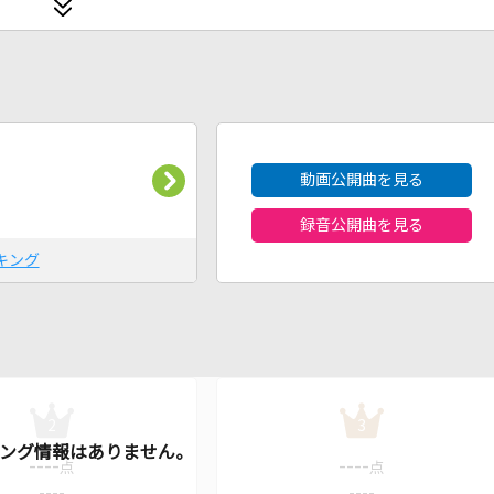
2026年8月度
動画公開曲を見る
録音公開曲を見る
キング
2
3
----
----
点
点
----
----