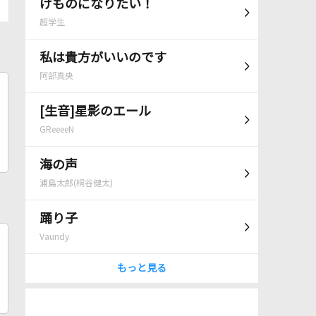
けものになりたい！
超学生
私は貴方がいいのです
阿部真央
[生音]星影のエール
GReeeeN
海の声
浦島太郎(桐谷健太)
踊り子
Vaundy
もっと見る