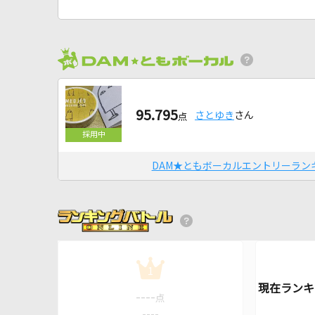
95.795
さとゆき
さん
点
DAM★ともボーカルエントリーラン
1
----
点
----