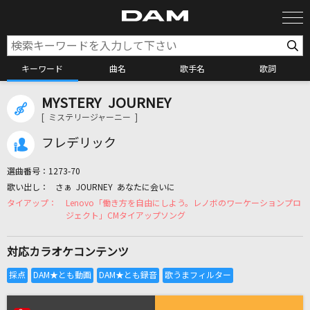
キーワード
曲名
歌手名
歌詞
MYSTERY JOURNEY
カラオケ検索
[ ミステリージャーニー ]
フレデリック
カラオケ店舗検索
選曲番号：
1273-70
さぁ JOURNEY あなたに会いに
カラオケリクエスト
Lenovo「働き方を自由にしよう。レノボのワーケーションプロ
ジェクト」CMタイアップソング
全国りれき
対応カラオケコンテンツ
リアルタイムで歌われている曲の一覧