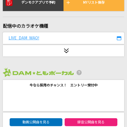
RIVER
デンモクアプリで予約
MYリスト保存
石井竜也
[生音]嘘
配信中のカラオケ機種
シド
LIVE DAM WAO!
All LOVE
三代目 J SOUL BROTHERS from EXILE TRIBE
[生音]突破口
SUPER BEAVER
2026年8月度
今なら採用のチャンス！ エントリー受付中
[良音]COLORS
FLOW
MILABO
ずっと真夜中でいいのに。
DAM★ともボーカルエントリーランキング
動画公開曲を見る
録音公開曲を見る