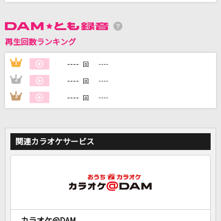
DAMに会員登録・ログインして
カラオケをもっと楽しもう！
再生回数ランキング
----
1
----
回
----
2
----
回
自宅でカラオケ歌い放題！
----
3
----
回
家族や友達と一緒に！練習にも！
関連カラオケサービス
カラオケ@DAM