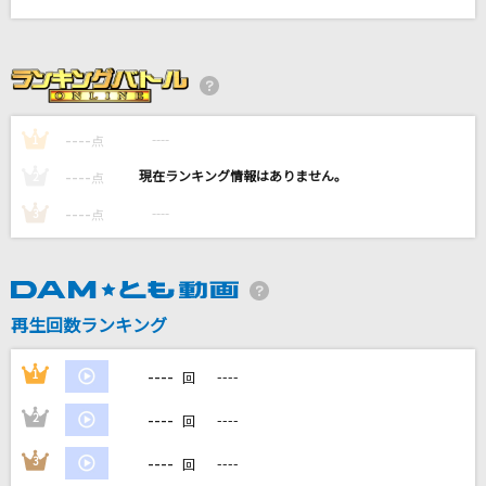
プシ
r-906 feat.初音ミク
[生音]ロビンソン
スピッツ
----
----
1
点
----
----
2
点
夢をあきらめないで
岡村孝子
----
----
3
点
[生音]アイラブユー
back number
再生回数ランキング
もっと見る
----
1
----
回
DAMの新曲・ランキングなど
----
2
----
回
カラオケ最新情報をチェック！
----
3
----
回