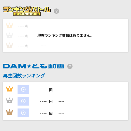
丸の内サディスティック
椎名林檎
----
----
1
Street Blues
点
SUPER EIGHT
----
----
2
点
----
----
3
点
わたがし
back number
カブトムシ
再生回数ランキング
aiko
----
1
----
回
もっと見る
----
2
----
回
DAMの新曲・ランキングなど
----
3
----
回
カラオケ最新情報をチェック！