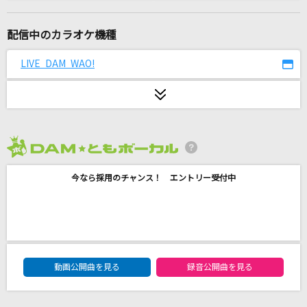
[生音]しなやかに歌って
山口百恵
配信中のカラオケ機種
[生音]桜木町
LIVE DAM WAO!
ゆず
想い人
緑黄色社会
2026年8月度
アイドル(ビデオクリップバージョン)
今なら採用のチャンス！ エントリー受付中
YOASOBI
around the world
m.o.v.e(move)
DAM★ともボーカルエントリーランキング
[生音]虹とスニーカーの頃
動画公開曲を見る
録音公開曲を見る
TULIP(チューリップ)