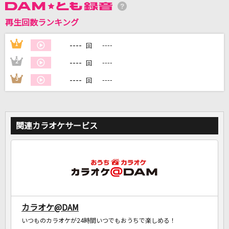
再生回数ランキング
DAMに会員登録・ログインして
カラオケをもっと楽しもう！
----
1
----
回
----
2
----
回
----
3
----
回
自宅でカラオケ歌い放題！
家族や友達と一緒に！練習にも！
関連カラオケサービス
カラオケ@DAM
いつものカラオケが24時間いつでもおうちで楽しめる！