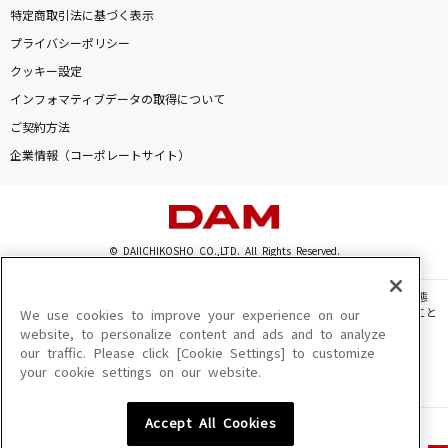
特定商取引法に基づく表示
プライバシーポリシー
クッキー設定
インフォマティブデータの取得について
ご契約方法
企業情報（コーポレートサイト）
© DAIICHIKOSHO CO.,LTD. All Rights Reserved.
このサイトに掲載されている一切の文章・画像・写真・動画・音声等を、手段や形態
を問わず、著作権法の定める範囲を超えて無断で複製、転載、ファイル化などすること
We use cookies to improve your experience on our
を禁じます。
website, to personalize content and ads and to analyze
our traffic. Please click [Cookie Settings] to customize
楽曲及びコンテンツは、機種によりご利用いただけない場合があります。
your cookie settings on our website.
楽曲及びコンテンツの配信日、配信内容が変更になる場合があります。
楽曲によりMYリスト保存ができない場合があります。
Accept All Cookies
JASRAC許諾番号
6602250213Y31015 6602250112Y38026 6602250240Y31015