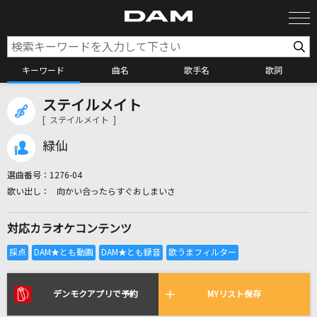
キーワード
曲名
歌手名
歌詞
ステイルメイト
カラオケ検索
[ ステイルメイト ]
緑仙
カラオケ店舗検索
選曲番号：
1276-04
向かい合ったらすぐおしまいさ
カラオケリクエスト
対応カラオケコンテンツ
全国りれき
リアルタイムで歌われている曲の一覧
デンモクアプリで予約
MYリスト保存