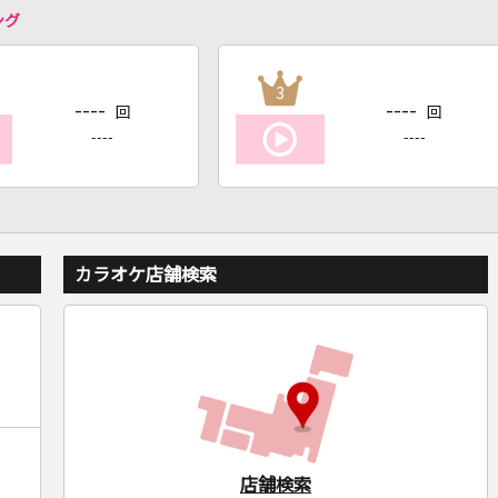
ング
3
----
----
回
回
----
----
カラオケ店舗検索
店舗検索