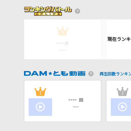
1
----
点
----
再生回数ランキ
1
2
----
回
----