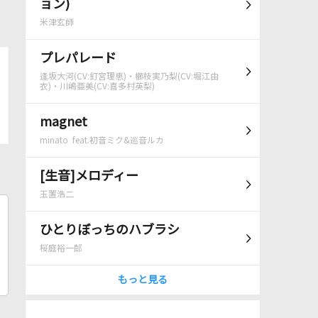
ョン)
米津玄師
プレパレード
逢坂大河(CV:釘宮理恵)・櫛枝実乃梨(CV:堀江由
衣)・川嶋亜美(CV:喜多村英梨)
magnet
minato feat.初音ミク&巡音ルカ
[生音]メロディー
玉置浩二
ひとりぼっちのハブラシ
桜庭裕一郎
もっと見る