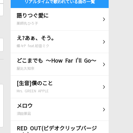
リアルタイムで歌われている曲の一覧
語りつぐ愛に
薬師丸ひろ子
え?あぁ、そう。
蝶々P feat.初音ミク
どこまでも ～How Far I'll Go～
屋比久知奈
[生音]僕のこと
Mrs. GREEN APPLE
メロウ
須田景凪
RED OUT(ビデオクリップバージ