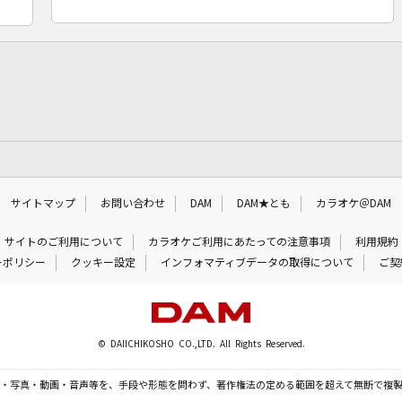
サイトマップ
お問い合わせ
DAM
DAM★とも
カラオケ＠DAM
サイトのご利用について
カラオケご利用にあたっての注意事項
利用規約
ーポリシー
クッキー設定
インフォマティブデータの取得について
ご契
© DAIICHIKOSHO CO.,LTD. All Rights Reserved.
・写真・動画・音声等を、手段や形態を問わず、著作権法の定める範囲を超えて無断で複