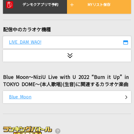
[生音]前前前世 (movie ver.)
デンモクアプリで予約
MYリスト保存
RADWIMPS
好きすぎて滅！
配信中のカラオケ機種
M!LK
LIVE DAM WAO!
Eightopop!!!!!!!
SUPER EIGHT
烏(ビデオクリップバージョン)
Blue Moon～NiziU Live with U 2022 “Burn it Up” in
米津玄師
TOKYO DOME～(本人歌唱)(生音)に関連するカラオケ楽曲
隣で
Blue Moon
マルシィ
アンダンテ
ClariS