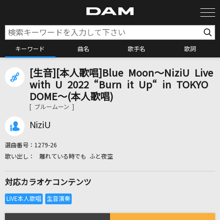
キーワード
曲名
歌手名
歌詞
[生音][本人歌唱]Blue Moon～NiziU Live
カラオケ検索
with U 2022 “Burn it Up“ in TOKYO
DOME～(本人歌唱)
[ ブルームーン ]
カラオケ店舗検索
NiziU
カラオケリクエスト
選曲番号：
1279-26
離れている時でも ふと夜空
全国りれき
対応カラオケコンテンツ
リアルタイムで歌われている曲の一覧