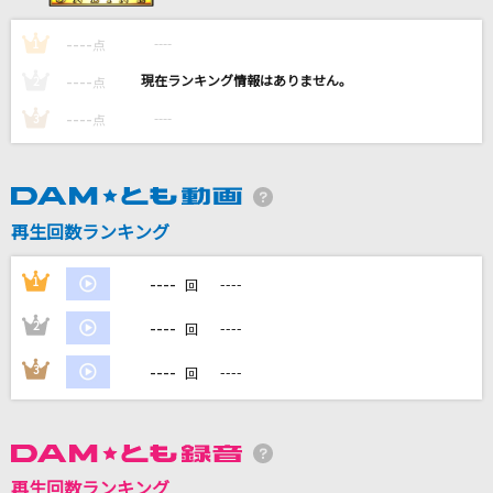
下田のお吉
----
----
1
点
重安ひろ子
----
----
2
点
[生音]Bolero～4th LIVE TOUR ver.～
----
----
3
点
東方神起
めざせポケモンマスター
松本梨香
再生回数ランキング
[生音]酒灯り
----
1
----
回
三山ひろし
----
2
----
回
もっと見る
----
3
----
回
DAMの新曲・ランキングなど
カラオケ最新情報をチェック！
再生回数ランキング