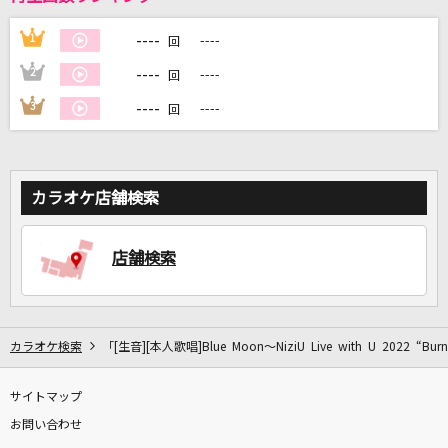
----
1
----
回
DAMに会員登録・ログインして
----
2
----
カラオケをもっと楽しもう！
回
----
3
----
回
自宅でカラオケ歌い放題！
カラオケ店舗検索
家族や友達と一緒に！練習にも！
店舗検索
カラオケ検索
「[生音][本人歌唱]Blue Moon～NiziU Live with U 2022 “B
サイトマップ
お問い合わせ