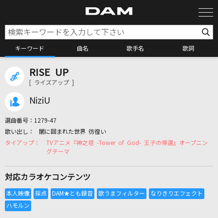
キーワード
曲名
歌手名
歌詞
RISE UP
カラオケ検索
[ ライズアップ ]
NiziU
カラオケ店舗検索
選曲番号：
1279-47
闇に囲まれた世界 彷徨い
カラオケリクエスト
TVアニメ『神之塔 -Tower of God- 王子の帰還』オープニン
グテーマ
全国りれき
対応カラオケコンテンツ
リアルタイムで歌われている曲の一覧