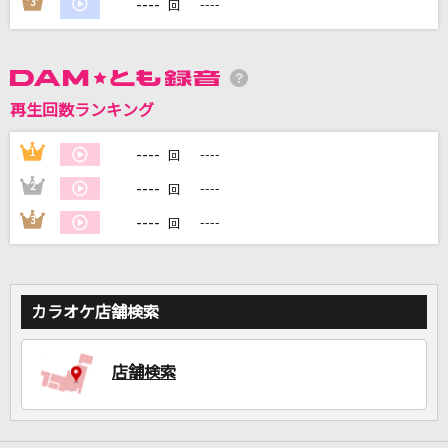
----
3
----
回
DAMに会員登録・ログインして
カラオケをもっと楽しもう！
再生回数ランキング
----
1
----
回
自宅でカラオケ歌い放題！
----
2
----
回
家族や友達と一緒に！練習にも！
----
3
----
回
カラオケ店舗検索
店舗検索