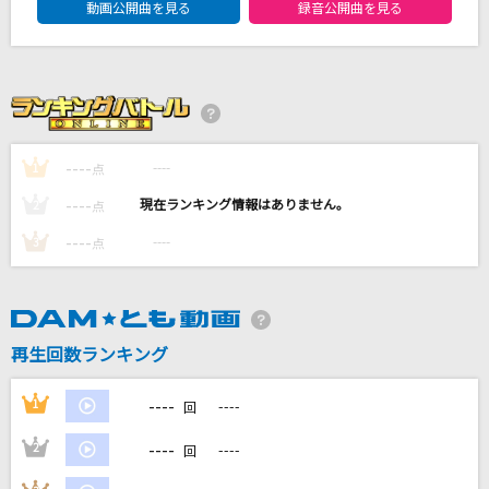
動画公開曲を見る
録音公開曲を見る
ハロー・グッバイ
柏原芳恵
流転の花
伍代夏子
----
----
1
点
[生音]糸
----
----
2
点
中島みゆき
----
----
3
点
キュートなキューたい
CUTIE STREET
もっと見る
再生回数ランキング
----
1
----
DAMの新曲・ランキングなど
回
カラオケ最新情報をチェック！
----
2
----
回