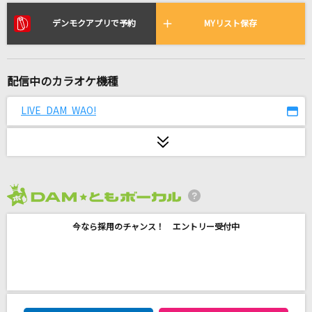
[生音]時代
中島みゆき
デンモクアプリで予約
MYリスト保存
残酷な天使のテーゼ
高橋洋子
配信中のカラオケ機種
Realize
LIVE DAM WAO!
玉置成実
[生音]火星人
ヨルシカ
2026年8月度
[生音]マリーゴールド
今なら採用のチャンス！ エントリー受付中
あいみょん
[生音]しるし
Mr.Children
DAM★ともボーカルエントリーランキング