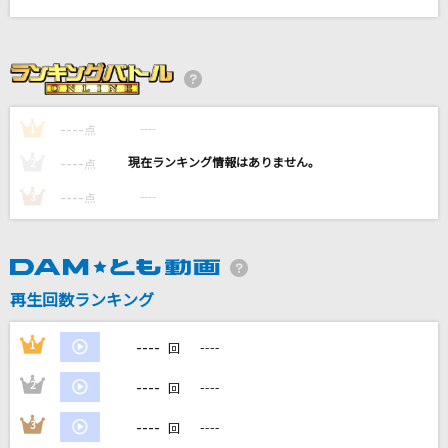
[生音]怪盗
back number
全く身にならない日々
----
----
1
点
キヨ×レトルト
----
----
2
点
黒髪海峡
----
----
3
点
藤崎詩乃
朧
市川由紀乃
再生回数ランキング
もっと見る
----
1
----
回
----
2
----
回
DAMの新曲・ランキングなど
カラオケ最新情報をチェック！
----
3
----
回