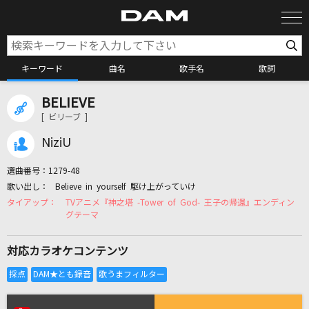
キーワード
曲名
歌手名
歌詞
BELIEVE
カラオケ検索
[ ビリーブ ]
NiziU
カラオケ店舗検索
選曲番号：
1279-48
Believe in yourself 駆け上がっていけ
カラオケリクエスト
TVアニメ『神之塔 -Tower of God- 王子の帰還』エンディン
グテーマ
全国りれき
対応カラオケコンテンツ
リアルタイムで歌われている曲の一覧