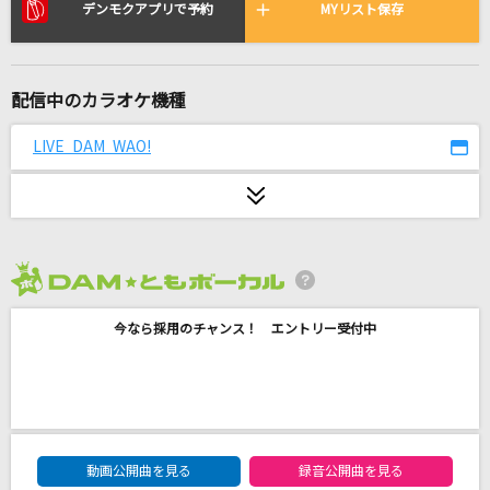
ケセラセラ
デンモクアプリで予約
MYリスト保存
Mrs. GREEN APPLE
残響散歌
配信中のカラオケ機種
Aimer(エメ)
LIVE DAM WAO!
GO!!!
FLOW
BANZAI
轟はじめ
2026年8月度
今なら採用のチャンス！ エントリー受付中
ミスター
KARA
ってあなた (Taiga Kyomoto × Hokuto Mats
umura)
DAM★ともボーカルエントリーランキング
動画公開曲を見る
録音公開曲を見る
SixTONES