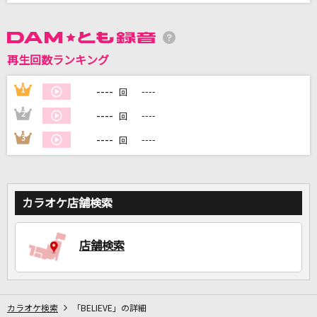
DAMに会員登録・ログインして
再生回数ランキング
カラオケをもっと楽しもう！
----
1
----
回
----
2
----
回
----
3
----
回
自宅でカラオケ歌い放題！
家族や友達と一緒に！練習にも！
カラオケ店舗検索
店舗検索
カラオケ検索
「BELIEVE」の詳細