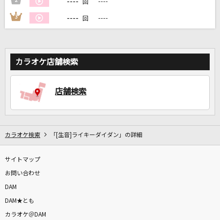
----
2
----
回
----
3
----
回
DAMに会員登録・ログインして
カラオケをもっと楽しもう！
カラオケ店舗検索
自宅でカラオケ歌い放題！
店舗検索
家族や友達と一緒に！練習にも！
カラオケ検索
「[生音]ライキーダイダン」の詳細
サイトマップ
お問い合わせ
DAM
DAM★とも
カラオケ＠DAM