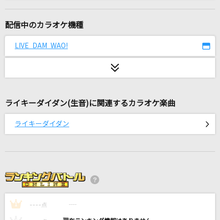
ルル
Ado
配信中のカラオケ機種
ぽいぽいぽい♪
LIVE DAM WAO!
台湾(CV:甲斐田ゆき)
ブリキノダンス
Ado
ライキーダイダン(生音)に関連するカラオケ楽曲
カメレオン
ライキーダイダン
King Gnu
革命道中
アイナ・ジ・エンド
それがあなたの幸せとしても
----
Heavenz feat.巡音ルカ
----
1
点