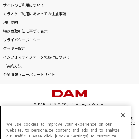
サイトのご利用について
カラオケご利用にあたっての注意事項
利用規約
特定商取引法に基づく表示
プライバシーポリシー
クッキー設定
インフォマティブデータの取得について
ご契約方法
企業情報（コーポレートサイト）
© DAIICHIKOSHO CO.,LTD. All Rights Reserved.
このサイトに掲載されている一切の文章・画像・写真・動画・音声等を、手段や形態
を問わず、著作権法の定める範囲を超えて無断で複製、転載、ファイル化などすること
We use cookies to improve your experience on our
を禁じます。
website, to personalize content and ads and to analyze
our traffic. Please click [Cookie Settings] to customize
楽曲及びコンテンツは、機種によりご利用いただけない場合があります。