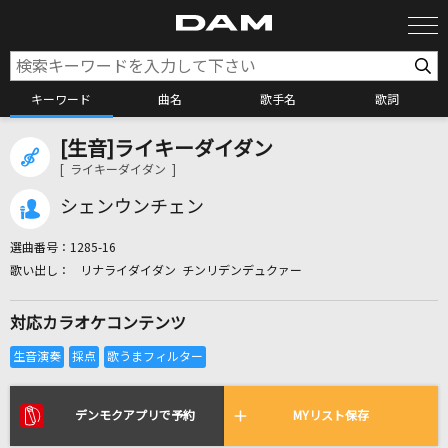
キーワード
曲名
歌手名
歌詞
[生音]ライキーダイダン
カラオケ検索
[ ライキーダイダン ]
シェンウンチェン
カラオケ店舗検索
選曲番号：
1285-16
リナライダイダン チンリデンデュクァー
カラオケリクエスト
対応カラオケコンテンツ
全国りれき
リアルタイムで歌われている曲の一覧
デンモクアプリで予約
MYリスト保存