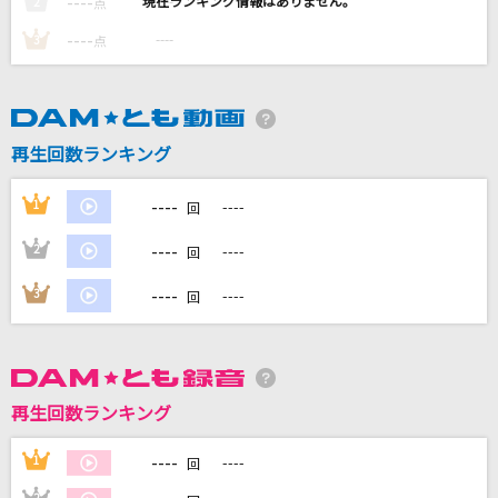
----
----
2
点
とくべチュ、して
----
----
3
点
＝LOVE
[生音]タッチ
岩崎良美
再生回数ランキング
[生音]youthful days
----
1
----
回
Mr.Children
----
2
----
回
[生音]One more time,One more chance
----
3
----
回
山崎まさよし
もっと見る
再生回数ランキング
DAMの新曲・ランキングなど
カラオケ最新情報をチェック！
----
1
----
回