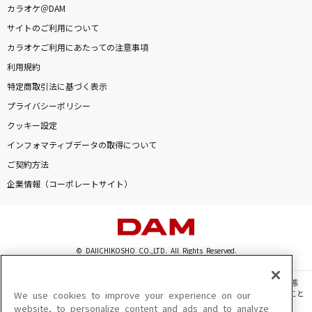
カラオケ＠DAM
サイトのご利用について
カラオケご利用にあたっての注意事項
利用規約
特定商取引法に基づく表示
プライバシーポリシー
クッキー設定
インフォマティブデータの取得について
ご契約方法
企業情報（コーポレートサイト）
© DAIICHIKOSHO CO.,LTD. All Rights Reserved.
このサイトに掲載されている一切の文章・画像・写真・動画・音声等を、手段や形態
を問わず、著作権法の定める範囲を超えて無断で複製、転載、ファイル化などすること
We use cookies to improve your experience on our
を禁じます。
website, to personalize content and ads and to analyze