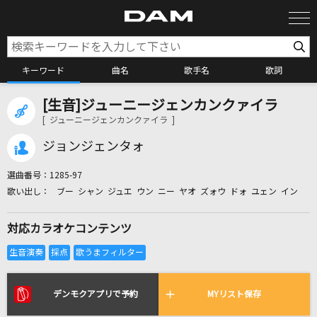
キーワード
曲名
歌手名
歌詞
[生音]ジューニージェンカンクァイラ
カラオケ検索
[ ジューニージェンカンクァイラ ]
ジョンジェンタォ
カラオケ店舗検索
選曲番号：
1285-97
ブー シャン ジュエ ウン ニー ヤオ ズォウ ドォ ユェン イン
カラオケリクエスト
対応カラオケコンテンツ
全国りれき
リアルタイムで歌われている曲の一覧
デンモクアプリで予約
MYリスト保存