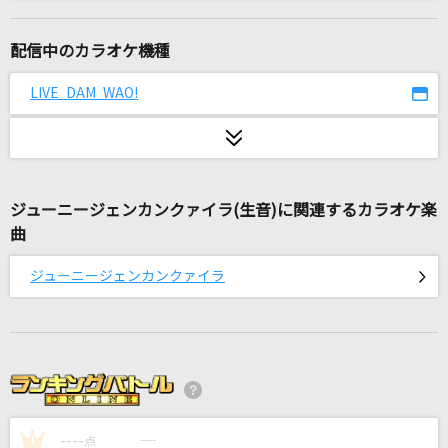
[生音]名もなき詩
Mr.Children
配信中のカラオケ機種
XY&Z
LIVE DAM WAO!
サトシ(松本梨香)
雨とペトラ
バルーン
ジューニージェンカンクァイラ(生音)に関連するカラオケ楽
曲
[生音]赤い糸(ビデオクリップバージョン)
コブクロ
ジューニージェンカンクァイラ
嘘じゃないよ
Mrs. GREEN APPLE
恋は渾沌の隷也
後ろから這いより隊G
----
----
1
点