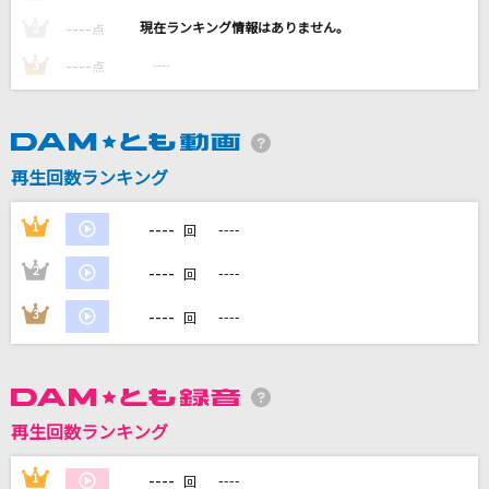
Vital
----
----
2
点
遠藤正明
----
----
3
点
オーバーライド
吉田夜世
再生回数ランキング
[生音]TRUE LOVE
藤井フミヤ(藤井郁弥)
----
1
----
回
Golden [ゴールデン]
----
2
----
回
HUNTR/X
----
3
----
回
もっと見る
DAMの新曲・ランキングなど
カラオケ最新情報をチェック！
再生回数ランキング
----
1
----
回