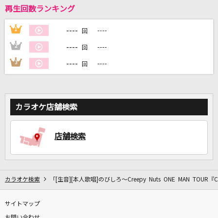
再生回数ランキング
DAMに会員登録・ログインして
----
1
----
回
カラオケをもっと楽しもう！
----
2
----
回
----
3
----
回
自宅でカラオケ歌い放題！
家族や友達と一緒に！練習にも！
カラオケ店舗検索
店舗検索
カラオケ検索
「[生音][本人歌唱]のびしろ～Creepy Nuts ONE MAN TOUR
サイトマップ
お問い合わせ