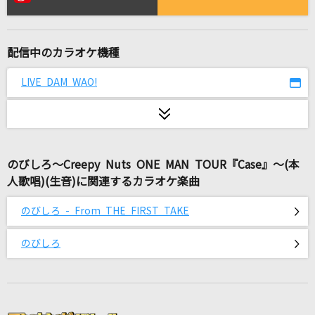
残酷な天使のテーゼ
高橋洋子
配信中のカラオケ機種
スパークル (movie ver.)
RADWIMPS
LIVE DAM WAO!
[生音]未来予想図Ⅱ
DREAMS COME TRUE
のびしろ～Creepy Nuts ONE MAN TOUR『Case』～(本
だれかの心臓になれたなら
人歌唱)(生音)に関連するカラオケ楽曲
ユリイ・カノン
のびしろ - From THE FIRST TAKE
サイレントマジョリティー
欅坂46
のびしろ
ハナミズキ
一青 窈