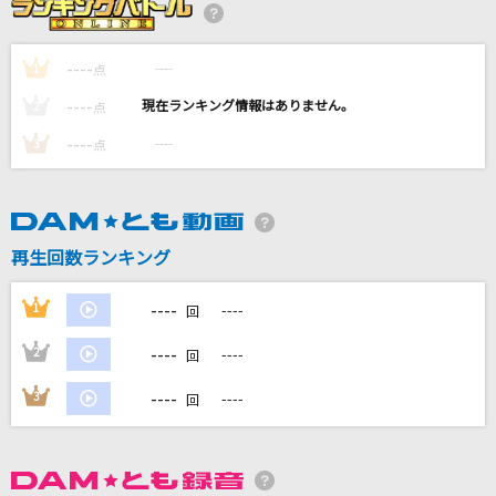
残酷な天使のテーゼ
高橋洋子
----
----
1
点
透明
----
----
2
点
Novelbright
----
----
3
点
Henceforth
Orangestar
再生回数ランキング
好きすぎて滅！
M!LK
----
1
----
回
もっと見る
----
2
----
回
----
3
----
回
DAMの新曲・ランキングなど
カラオケ最新情報をチェック！