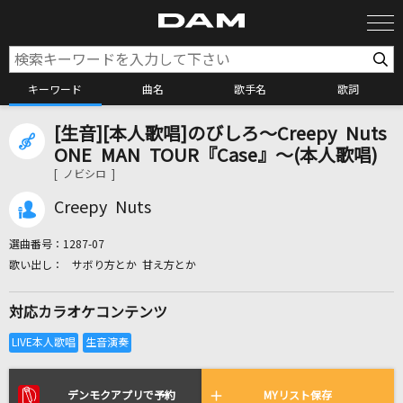
キーワード
曲名
歌手名
歌詞
[生音][本人歌唱]のびしろ～Creepy Nuts
カラオケ検索
ONE MAN TOUR『Case』～(本人歌唱)
[ ノビシロ ]
カラオケ店舗検索
Creepy Nuts
選曲番号：
1287-07
カラオケリクエスト
サボり方とか 甘え方とか
対応カラオケコンテンツ
全国りれき
リアルタイムで歌われている曲の一覧
デンモクアプリで予約
MYリスト保存