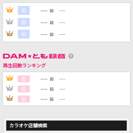
真・運命
----
1
----
回
M!LK (曽野舜太・山中柔太朗)
----
2
----
回
キセキ
----
3
----
回
GReeeeN
[生音]Lovers
sumika
再生回数ランキング
青のすみか
----
1
----
回
キタニタツヤ
----
2
----
回
もっと見る
----
3
----
回
DAMの新曲・ランキングなど
カラオケ最新情報をチェック！
カラオケ店舗検索