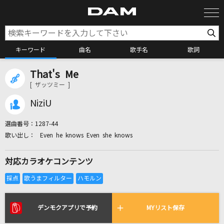
キーワード
曲名
歌手名
歌詞
That's Me
カラオケ検索
[ ザッツミー ]
NiziU
カラオケ店舗検索
選曲番号：
1287-44
Even he knows Even she knows
カラオケリクエスト
対応カラオケコンテンツ
全国りれき
リアルタイムで歌われている曲の一覧
デンモクアプリで予約
MYリスト保存