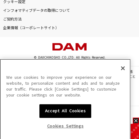
クッキー設定
インフォマティブデータの取得について
ご契約方法
企業情報（コーポレートサイト）
© DAIICHIKOSHO CO.,LTD. All Rights Reserved.
このサイトに掲載されている一切の文章・画像・写真・動画・音声等を、手段や形態
を問わず、著作権法の定める範囲を超えて無断で複製、転載、ファイル化などすること
We use cookies to improve your experience on our
を禁じます。
website, to personalize content and ads and to analyze
our traffic. Please click [Cookie Settings] to customize
楽曲及びコンテンツは、機種によりご利用いただけない場合があります。
your cookie settings on our website.
楽曲及びコンテンツの配信日、配信内容が変更になる場合があります。
楽曲によりMYリスト保存ができない場合があります。
Accept All Cookies
JASRAC許諾番号
6602250213Y31015 6602250112Y38026 6602250240Y31015
6602250241Y45122
Cookies Settings
NexTone許諾番号
ID000002945 ID000002947 ID000002937 ID000002938