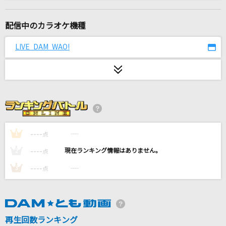
[生音]ミュージック・アワー
ポルノグラフィティ
配信中のカラオケ機種
シングルベッド
LIVE DAM WAO!
シャ乱Q
Bunny Girl
AKASAKI
好きすぎて滅！
M!LK
----
----
1
点
----
----
2
点
君って
----
----
3
点
西野カナ
だから僕は音楽を辞めた
ヨルシカ
再生回数ランキング