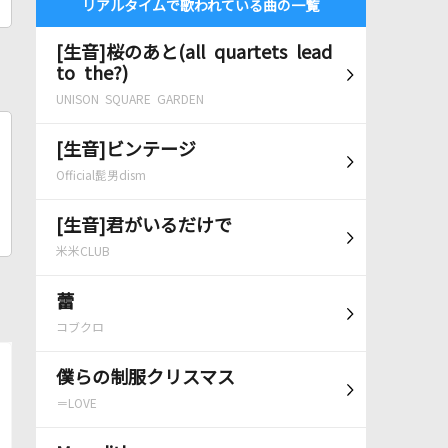
リアルタイムで歌われている曲の一覧
[生音]桜のあと(all quartets lead
to the?)
UNISON SQUARE GARDEN
[生音]ビンテージ
Official髭男dism
[生音]君がいるだけで
米米CLUB
蕾
コブクロ
僕らの制服クリスマス
＝LOVE