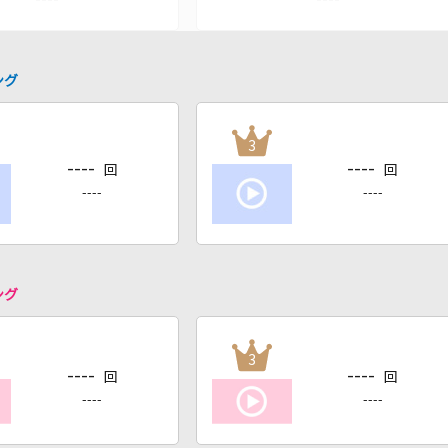
ング
3
----
----
回
回
----
----
ング
3
----
----
回
回
----
----