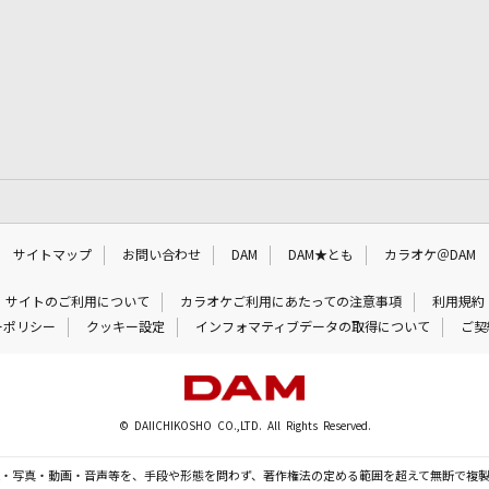
サイトマップ
お問い合わせ
DAM
DAM★とも
カラオケ＠DAM
サイトのご利用について
カラオケご利用にあたっての注意事項
利用規約
ーポリシー
クッキー設定
インフォマティブデータの取得について
ご契
© DAIICHIKOSHO CO.,LTD. All Rights Reserved.
・写真・動画・音声等を、手段や形態を問わず、著作権法の定める範囲を超えて無断で複