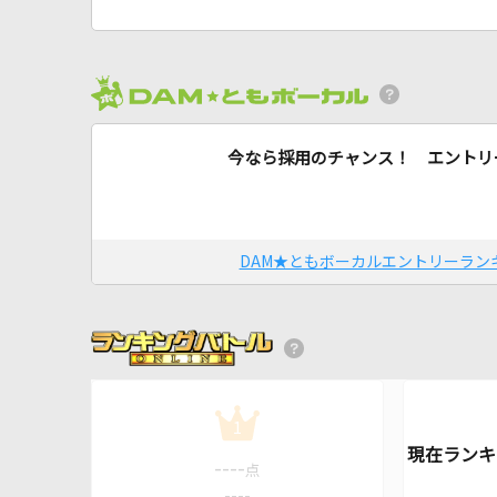
今なら採用のチャンス！ エントリ
DAM★ともボーカルエントリーラン
1
----
点
----