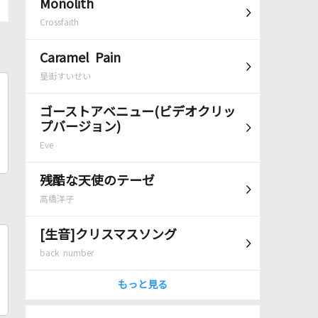
Monolith
Crossfaith
Caramel Pain
星街すいせい
ゴーストアベニュー(ビデオクリッ
プバージョン)
Eve
残酷な天使のテーゼ
高橋洋子
[生音]クリスマスソング
back number
もっと見る