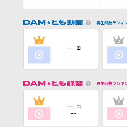
再生回数ランキ
1
2
----
回
----
再生回数ランキ
1
2
----
回
----