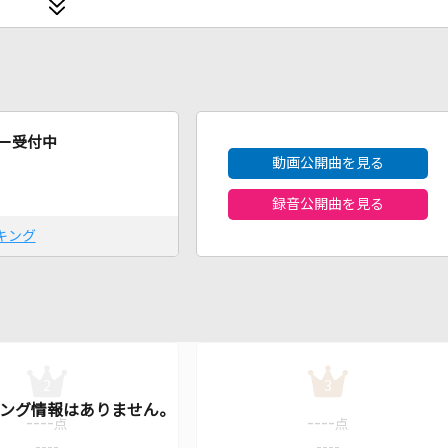
2026年8月度
ー受付中
動画公開曲を見る
録音公開曲を見る
キング
2
3
----
----
点
点
----
----