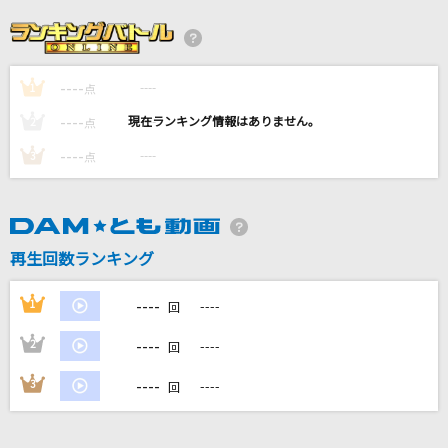
[生音]ドライフラワー
優里
----
----
1
PASTEL
点
QU4RTZ
----
----
2
点
----
----
3
点
[生音]しるし
Mr.Children
[生音]RAIN
再生回数ランキング
SEKAI NO OWARI(世界の終わり)
----
1
----
回
もっと見る
----
2
----
回
DAMの新曲・ランキングなど
----
3
----
回
カラオケ最新情報をチェック！