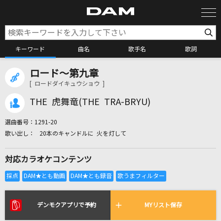
キーワード
曲名
歌手名
歌詞
ロード～第九章
カラオケ検索
[ ロードダイキュウショウ ]
THE 虎舞竜(THE TRA-BRYU)
カラオケ店舗検索
選曲番号：
1291-20
20本のキャンドルに 火を灯して
カラオケリクエスト
対応カラオケコンテンツ
全国りれき
リアルタイムで歌われている曲の一覧
デンモクアプリで予約
MYリスト保存