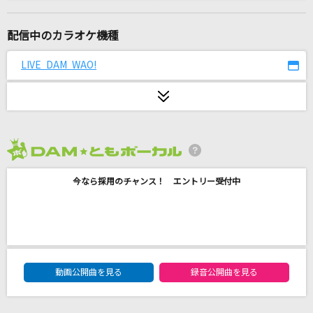
アサガオの散る頃に
ツユ
配信中のカラオケ機種
orion
LIVE DAM WAO!
米津玄師
[生音]DAYBREAK'S BELL
L'Arc-en-Ciel
2026年8月度
Ki・mi・ni・mu・chu
今なら採用のチャンス！ エントリー受付中
EXILE
やさしさで溢れるように
Flower
DAM★ともボーカルエントリーランキング
夢中
動画公開曲を見る
録音公開曲を見る
BE:FIRST