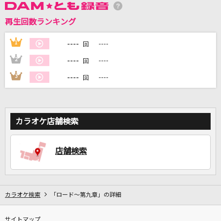
再生回数ランキング
DAMに会員登録・ログインして
カラオケをもっと楽しもう！
----
1
----
回
----
2
----
回
----
3
----
回
自宅でカラオケ歌い放題！
家族や友達と一緒に！練習にも！
カラオケ店舗検索
店舗検索
カラオケ検索
「ロード～第九章」の詳細
サイトマップ