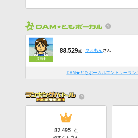
88.529
やえもん
さん
点
DAM★ともボーカルエントリーラン
1
82.495
点
やすくんさん