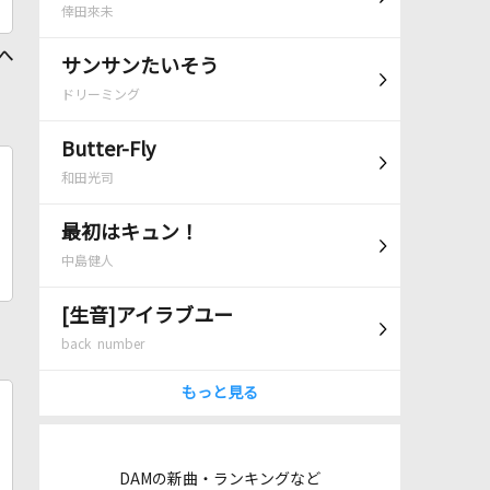
倖田來未
 へ
サンサンたいそう
ドリーミング
Butter-Fly
和田光司
最初はキュン！
中島健人
[生音]アイラブユー
back number
もっと見る
DAMの新曲・ランキングなど