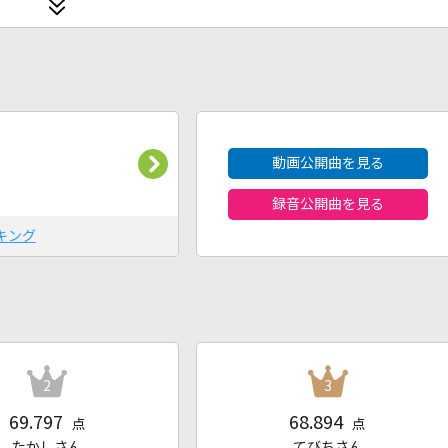
2026年8月度
動画公開曲を見る
録音公開曲を見る
キング
2
3
69.797
68.894
点
点
たかしさん
てびちさん