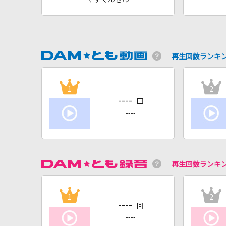
再生回数ランキ
1
2
----
回
----
再生回数ランキ
1
2
----
回
----