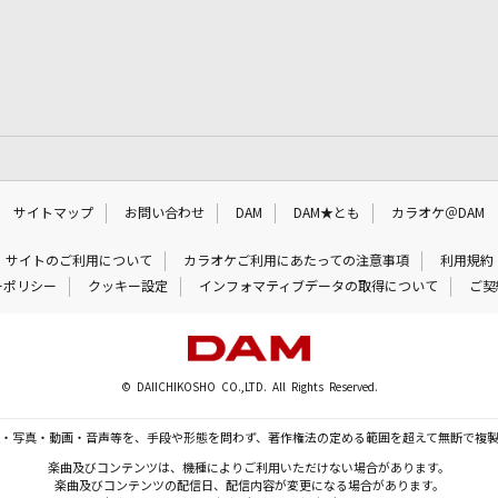
サイトマップ
お問い合わせ
DAM
DAM★とも
カラオケ＠DAM
サイトのご利用について
カラオケご利用にあたっての注意事項
利用規約
ーポリシー
クッキー設定
インフォマティブデータの取得について
ご契
© DAIICHIKOSHO CO.,LTD. All Rights Reserved.
・写真・動画・音声等を、手段や形態を問わず、著作権法の定める範囲を超えて無断で複
楽曲及びコンテンツは、機種によりご利用いただけない場合があります。
楽曲及びコンテンツの配信日、配信内容が変更になる場合があります。