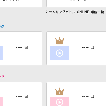
ランキングバトル ONLINE 順位一覧
ング
3
----
----
回
回
----
----
ング
3
----
----
回
回
----
----