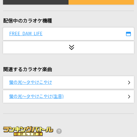
メイプル
大森元貴
配信中のカラオケ機種
キセキ
FREE DAM LIFE
GReeeeN
田園
玉置浩二
関連するカラオケ楽曲
[生音]ピースサイン
米津玄師
螢の光～夕やけこやけ
背景、夏に溺れる
螢の光～夕やけこやけ(生音)
n-buna feat.初音ミク
[生音]ガリレオは恋をする
優里