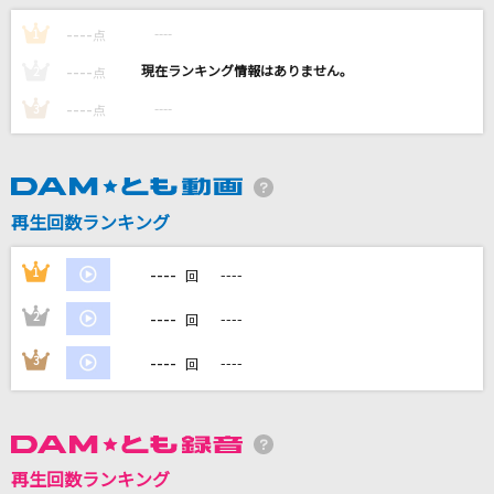
Once
----
----
1
点
原田ひとみ
----
----
2
点
不革命前夜
----
----
3
点
NEE
ナツミ
FUNKY MONKEY BABYS
再生回数ランキング
[生音]レイニーブルー
----
1
----
回
徳永英明
----
2
----
回
もっと見る
----
3
----
回
DAMの新曲・ランキングなど
カラオケ最新情報をチェック！
再生回数ランキング