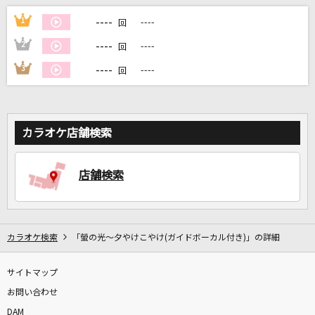
----
1
----
回
DAMに会員登録・ログインして
----
2
----
回
カラオケをもっと楽しもう！
----
3
----
回
自宅でカラオケ歌い放題！
カラオケ店舗検索
家族や友達と一緒に！練習にも！
店舗検索
カラオケ検索
「螢の光～夕やけこやけ(ガイドボーカル付き)」の詳細
サイトマップ
お問い合わせ
DAM