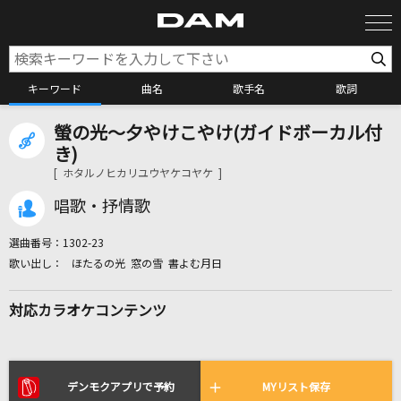
キーワード
曲名
歌手名
歌詞
螢の光～夕やけこやけ(ガイドボーカル付
カラオケ検索
き)
[ ホタルノヒカリユウヤケコヤケ ]
カラオケ店舗検索
唱歌・抒情歌
選曲番号：
1302-23
カラオケリクエスト
ほたるの光 窓の雪 書よむ月日
対応カラオケコンテンツ
全国りれき
リアルタイムで歌われている曲の一覧
デンモクアプリで予約
MYリスト保存