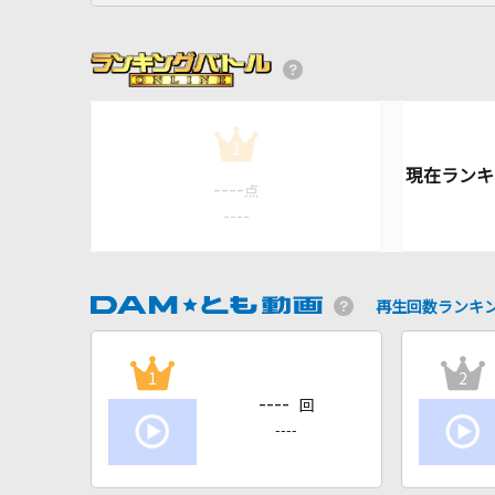
1
----
点
----
再生回数ランキ
1
2
----
回
----