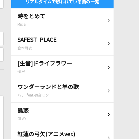
リアルタイムで歌われている曲の一覧
時をとめて
Misia
SAFEST PLACE
倉木麻衣
[生音]ドライフラワー
優里
ワンダーランドと羊の歌
ハチ feat.初音ミク
誘惑
GLAY
紅蓮の弓矢(アニメver.)