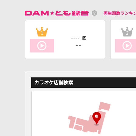
再生回数ランキ
1
2
----
回
----
カラオケ店舗検索