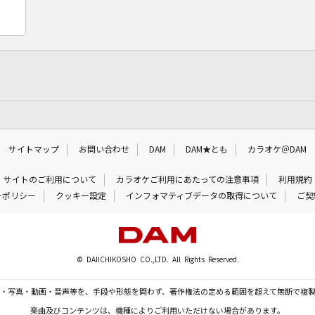
サイトマップ
お問い合わせ
DAM
DAM★とも
カラオケ＠DAM
サイトのご利用について
カラオケご利用にあたっての注意事項
利用規約
ーポリシー
クッキー設定
インフォマティブデータの取得について
ご契
© DAIICHIKOSHO CO.,LTD. All Rights Reserved.
・写真・動画・音声等を、手段や形態を問わず、著作権法の定める範囲を超えて無断で複
楽曲及びコンテンツは、機種によりご利用いただけない場合があります。