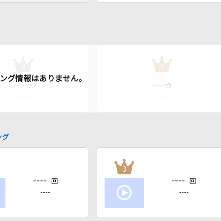
2
3
----
----
点
点
----
----
ング
3
----
----
回
回
----
----