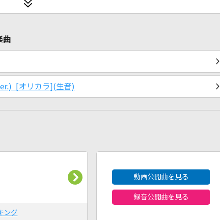
楽曲
er.) [オリカラ](生音)
2026年8月度
動画公開曲を見る
録音公開曲を見る
キング