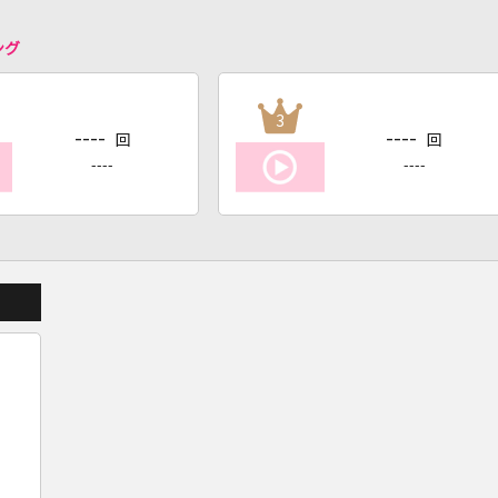
ング
3
----
----
回
回
----
----