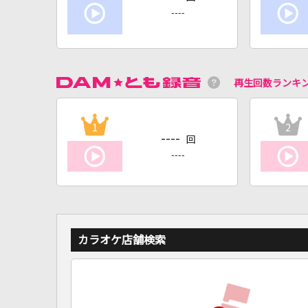
----
再生回数ランキ
1
2
----
回
----
カラオケ店舗検索