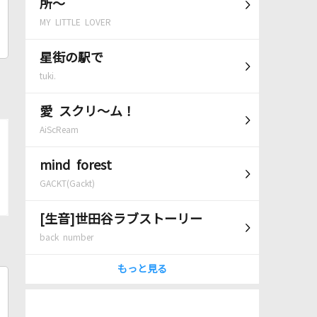
所～
MY LITTLE LOVER
星街の駅で
tuki.
愛 スクリ～ム！
AiScReam
mind forest
GACKT(Gackt)
[生音]世田谷ラブストーリー
back number
もっと見る