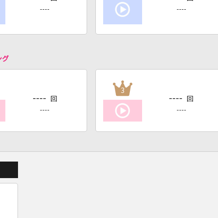
----
----
ング
3
----
----
回
回
----
----