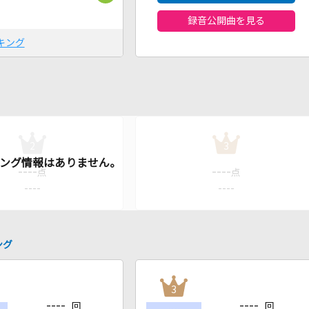
録音公開曲を見る
キング
2
3
----
----
点
点
----
----
ング
3
----
----
回
回