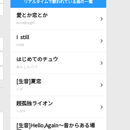
リアルタイムで歌われている曲の一覧
愛とか恋とか
Novelbright
I still
milet
はじめてのチュウ
あんしんパパ
[生音]夏恋
シド
超孤独ライオン
≒JOY
[生音]Hello,Again～昔からある場