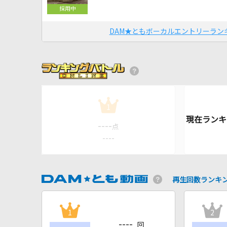
DAM★ともボーカルエントリーラン
1
----
点
----
再生回数ランキ
1
2
----
回