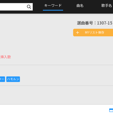
キーワード
曲名
歌手名
選曲番号：
1307-15
MYリスト保存
」挿入歌