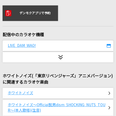
[生音]いつかのメリークリスマス
B'z
デンモクアプリで予約
ハロ
yama×ぼっちぼろまる
配信中のカラオケ機種
[生音]いい日旅立ち
LIVE DAM WAO!
山口百恵
僕は僕を好きになる
乃木坂46
ホワイトノイズ(「東京リベンジャーズ」アニメバージョン)
神様の言うとおり
に関連するカラオケ楽曲
まふまふ
ホワイトノイズ
明日への翼
ホワイトノイズ～Official髭男dism SHOCKING NUTS TOU
徳永ゆうき
R～(本人歌唱)(生音)