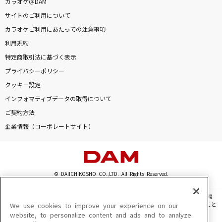
カラオケ＠DAM
サイトのご利用について
カラオケご利用にあたっての注意事項
利用規約
特定商取引法に基づく表示
プライバシーポリシー
クッキー設定
インフォマティブデータの取得について
ご契約方法
企業情報（コーポレートサイト）
© DAIICHIKOSHO CO.,LTD. All Rights Reserved.
このサイトに掲載されている一切の文章・画像・写真・動画・音声等を、手段や形態
を問わず、著作権法の定める範囲を超えて無断で複製、転載、ファイル化などすること
We use cookies to improve your experience on our
を禁じます。
website, to personalize content and ads and to analyze