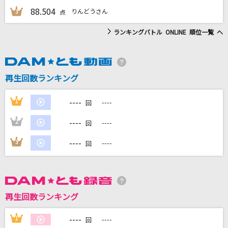
88.504
りんどうさん
3
点
DAMに会員登録・ログインして
ランキングバトル ONLINE 順位一覧 へ
カラオケをもっと楽しもう！
再生回数ランキング
自宅でカラオケ歌い放題！
----
1
----
家族や友達と一緒に！練習にも！
回
----
2
----
回
----
3
----
回
再生回数ランキング
----
1
----
回