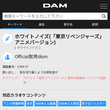
キーワード
曲名
歌手名
歌詞
ホワイトノイズ(「東京リベンジャーズ」
カラオケ検索
アニメバージョン)
[ ホワイトノイズ ]
カラオケ店舗検索
Official髭男dism
選曲番号：
1309-57
カラオケリクエスト
街を切り裂くような排気音が
TVアニメ『東京リベンジャーズ』聖夜決戦編オープニング主題
歌
全国りれき
対応カラオケコンテンツ
リアルタイムで歌われている曲の一覧