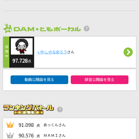
Pretender
Official髭男dism
HOWEVER
2026年8月度
GLAY
KissHug
いわしのなめろう
さん
97.728
aiko
点
DAM★ともボーカルエントリーランキング
[生音]115万キロのフィルム
動画公開曲を見る
録音公開曲を見る
Official髭男dism
もっと見る
DAMの新曲・ランキングなど
カラオケ最新情報をチェック！
91.098
あっくんさん
1
点
90.576
ＭＡＭＩさん
2
点