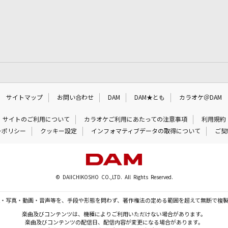
サイトマップ
お問い合わせ
DAM
DAM★とも
カラオケ＠DAM
サイトのご利用について
カラオケご利用にあたっての注意事項
利用規約
ーポリシー
クッキー設定
インフォマティブデータの取得について
ご契
© DAIICHIKOSHO CO.,LTD. All Rights Reserved.
・写真・動画・音声等を、手段や形態を問わず、著作権法の定める範囲を超えて無断で複
楽曲及びコンテンツは、機種によりご利用いただけない場合があります。
楽曲及びコンテンツの配信日、配信内容が変更になる場合があります。