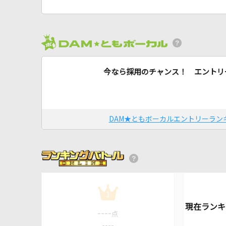
今なら採用のチャンス！ エントリ
DAM★ともボーカルエントリーラン
1
----
点
----