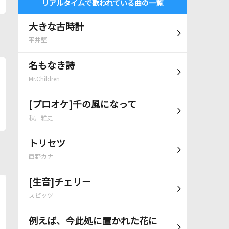
リアルタイムで歌われている曲の一覧
大きな古時計
平井堅
名もなき詩
Mr.Children
[プロオケ]千の風になって
秋川雅史
トリセツ
西野カナ
[生音]チェリー
スピッツ
例えば、今此処に置かれた花に