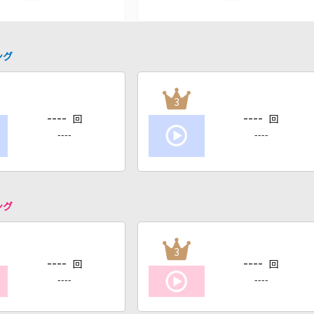
ング
3
----
----
回
回
----
----
ング
3
----
----
回
回
----
----