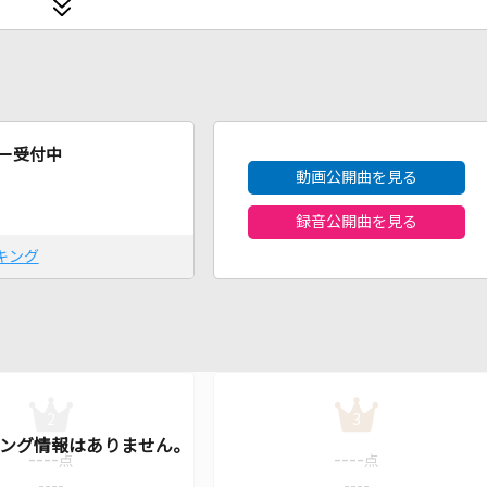
2026年8月度
ー受付中
動画公開曲を見る
録音公開曲を見る
キング
2
3
----
----
点
点
----
----