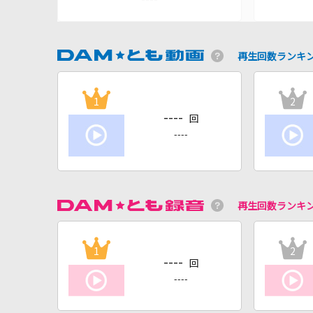
再生回数ランキ
1
2
----
回
----
再生回数ランキ
1
2
----
回
----