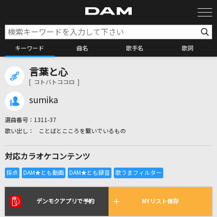
キーワード
曲名
歌手名
歌詞
言葉と心
カラオケ検索
[ コトバトココロ ]
sumika
カラオケ店舗検索
選曲番号：
1311-37
ことばとこころを繋いでいるもの
カラオケリクエスト
対応カラオケコンテンツ
全国りれき
リアルタイムで歌われている曲の一覧
デンモクアプリで予約
MYリスト保存