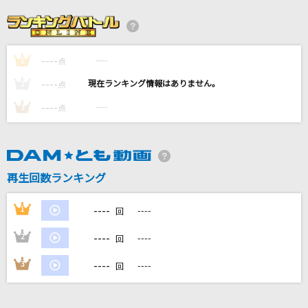
スイマーよ!!
B'z
----
----
1
Zoo (From the movie “ Zootopia 2“) [Zoo
点
(From映画『ズートピア2』/英語版)]
----
----
2
点
Shakira
----
----
3
点
[生音]世界はあなたの色になる
B'z
再生回数ランキング
[生音]紫煙
神野美伽
----
1
----
回
もっと見る
----
2
----
回
----
3
----
回
DAMの新曲・ランキングなど
カラオケ最新情報をチェック！