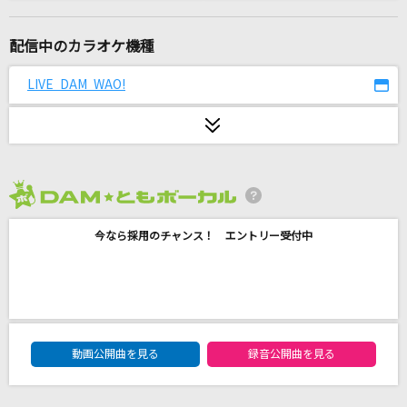
[生音]南部酒
小金沢昇司
配信中のカラオケ機種
[生音]手をつなごう
LIVE DAM WAO!
絢香
歌い継がれてゆく歌のように
山口百恵
2026年8月度
The hole
今なら採用のチャンス！ エントリー受付中
King Gnu
ロケットサイダー
ナユタン星人
DAM★ともボーカルエントリーランキング
霧島連山 風が哭く
動画公開曲を見る
録音公開曲を見る
西川ひとみ