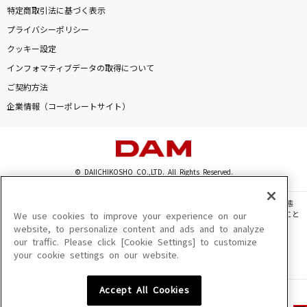
特定商取引法に基づく表示
プライバシーポリシー
クッキー設定
インフォマティブデータの取得について
ご契約方法
企業情報（コーポレートサイト）
© DAIICHIKOSHO CO.,LTD. All Rights Reserved.
このサイトに掲載されている一切の文章・画像・写真・動画・音声等を、手段や形態
を問わず、著作権法の定める範囲を超えて無断で複製、転載、ファイル化などすること
We use cookies to improve your experience on our
を禁じます。
website, to personalize content and ads and to analyze
our traffic. Please click [Cookie Settings] to customize
楽曲及びコンテンツは、機種によりご利用いただけない場合があります。
your cookie settings on our website.
楽曲及びコンテンツの配信日、配信内容が変更になる場合があります。
楽曲によりMYリスト保存ができない場合があります。
Accept All Cookies
JASRAC許諾番号
6602250213Y31015 6602250112Y38026 6602250240Y31015