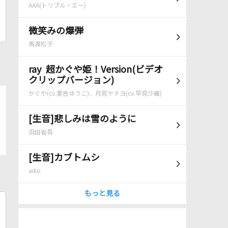
AAA(トリプル・エー)
微笑みの爆弾
馬渡松子
ray 超かぐや姫！Version(ビデオ
クリップバージョン)
かぐや(cv.夏吉ゆうこ)、月見ヤチヨ(cv.早見沙織)
[生音]悲しみは雪のように
浜田省吾
[生音]カブトムシ
aiko
もっと見る