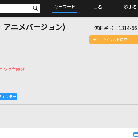
キーワード
曲名
歌手名
ク」アニメバージョン)
選曲番号：
1314-66
MYリスト保存
ニング主題歌