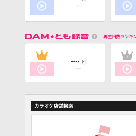
----
再生回数ランキ
1
2
----
回
----
カラオケ店舗検索