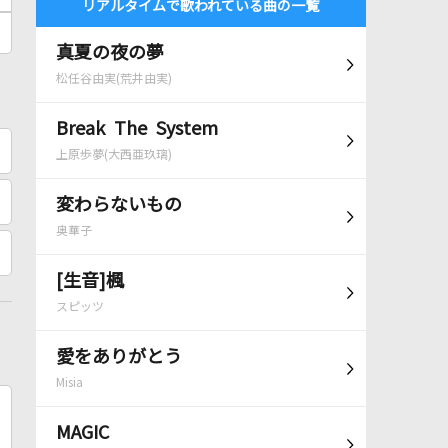
リアルタイムで歌われている曲の一覧
真夏の夜の夢
松任谷由実(荒井由実)
Break The System
上原歩夢(大西亜玖璃)
変わらないもの
奥華子
[生音]楓
スピッツ
愛をありがとう
Misia
MAGIC