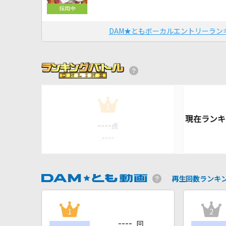
DAM★ともボーカルエントリーラン
1
----
点
----
再生回数ランキ
1
2
----
回