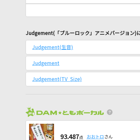
Judgement(「ブルーロック」アニメバージョン
Judgement(生音)
Judgement
Judgement(TV Size)
93.487
おおトロ
さん
点