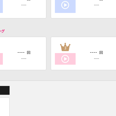
----
----
ング
3
----
----
回
回
----
----