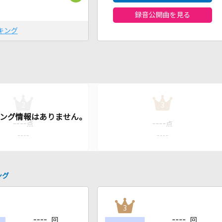
録音公開曲を見る
キング
2
3
----
----
点
点
----
----
ング
3
----
----
回
回