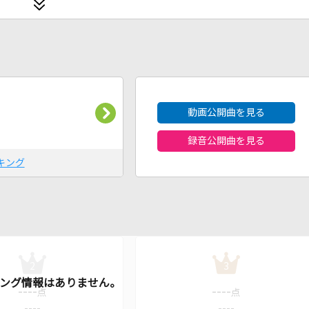
2026年8月度
動画公開曲を見る
録音公開曲を見る
キング
2
3
----
----
点
点
----
----