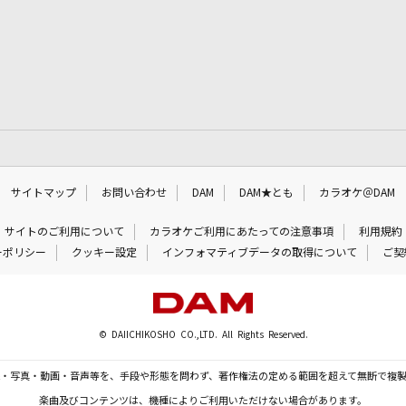
サイトマップ
お問い合わせ
DAM
DAM★とも
カラオケ＠DAM
サイトのご利用について
カラオケご利用にあたっての注意事項
利用規約
ーポリシー
クッキー設定
インフォマティブデータの取得について
ご契
© DAIICHIKOSHO CO.,LTD. All Rights Reserved.
・写真・動画・音声等を、手段や形態を問わず、著作権法の定める範囲を超えて無断で複
楽曲及びコンテンツは、機種によりご利用いただけない場合があります。