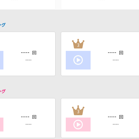
ング
3
----
----
回
回
----
----
ング
3
----
----
回
回
----
----