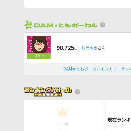
90.725
おだゆき
さん
点
DAM★ともボーカルエントリーラン
1
----
点
----