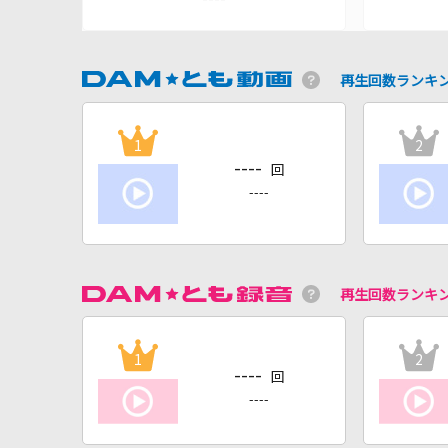
再生回数ランキ
1
2
----
回
----
再生回数ランキ
1
2
----
回
----