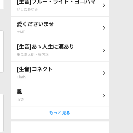
[生音]ブルー・ライト・ヨコハマ
いしだあゆみ
愛くださいませ
≠ME
[生音]あゝ人生に涙あり
里見浩太朗・横内正
[生音]コネクト
ClariS
風
山猿
もっと見る