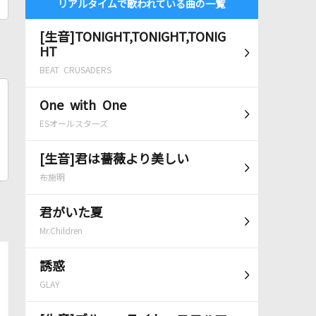
リアルタイムで歌われている曲の一覧
[生音]TONIGHT,TONIGHT,TONIG
HT
BEAT CRUSADERS
One with One
ESオールスターズ
[生音]君は薔薇より美しい
布施明
君がいた夏
Mr.Children
誘惑
GLAY