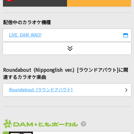
シンクロニシティ
乃木坂46
配信中のカラオケ機種
メクルメ
初星学園
LIVE DAM WAO!
BEYOND THE TIME
TM NETWORK(TMN)
Roundabout (Nipponglish ver.) [ラウンドアバウト]に関
ダーリン
連するカラオケ楽曲
須田景凪
Roundabout [ラウンドアバウト]
I LOVE YOU
クリス・ハート
LADY(ビデオクリップバージョン)
米津玄師
2026年8月度