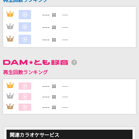
再生回数ランキング
----
1
----
回
DAMに会員登録・ログインして
カラオケをもっと楽しもう！
----
2
----
回
----
3
----
回
自宅でカラオケ歌い放題！
家族や友達と一緒に！練習にも！
再生回数ランキング
----
1
----
回
----
2
----
回
----
3
----
回
関連カラオケサービス