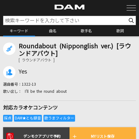
キーワード
曲名
歌手名
歌詞
Roundabout (Nipponglish ver.) [ラウ
カラオケ検索
ンドアバウト]
[ ラウンドアバウト ]
カラオケ店舗検索
Yes
選曲番号：
1322-13
カラオケリクエスト
I'll be the round about
対応カラオケコンテンツ
全国りれき
リアルタイムで歌われている曲の一覧
デンモクアプリで予約
MYリスト保存