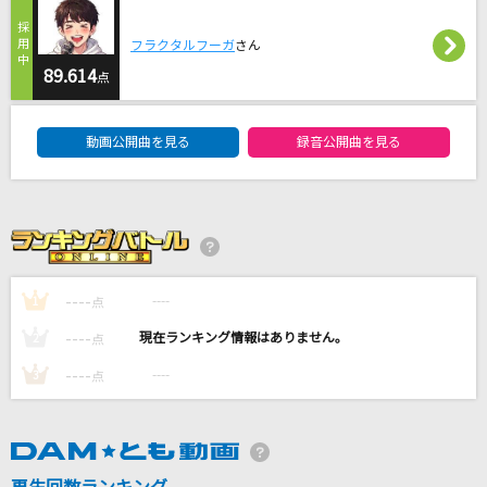
[生音]歌うたいのバラッド
斉藤和義
フラクタルフーガ
さん
89.614
点
月光潤色ガール
DAM★ともボーカルエントリーランキング
れるりり feat.初音ミク&GUMI
動画公開曲を見る
録音公開曲を見る
今日の日はさようなら
林原めぐみ
JUST FOR FUN
TENSONG
----
----
1
点
----
----
2
点
もっと見る
----
----
3
点
DAMの新曲・ランキングなど
カラオケ最新情報をチェック！