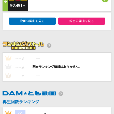
このまま君だけを奪い去りたい
92.491
点
DEEN
DAM★ともボーカルエントリーランキング
動画公開曲を見る
録音公開曲を見る
カタオモイ
Aimer(エメ)
メクルメ
初星学園
----
----
1
点
[生音]長い髪
----
----
2
点
FOMARE
----
----
3
点
もっと見る
DAMの新曲・ランキングなど
カラオケ最新情報をチェック！
再生回数ランキング
----
1
----