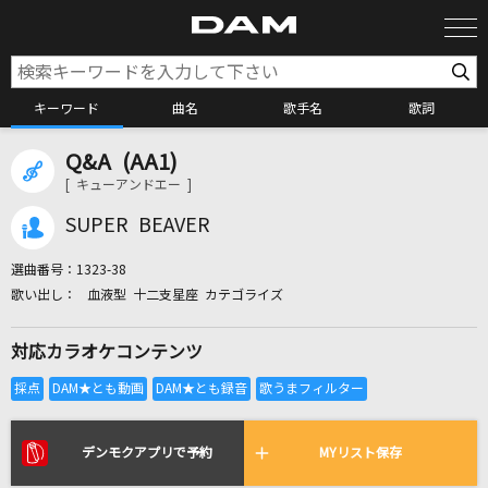
キーワード
曲名
歌手名
歌詞
Q&A (AA1)
カラオケ検索
[ キューアンドエー ]
SUPER BEAVER
カラオケ店舗検索
選曲番号：
1323-38
血液型 十二支星座 カテゴライズ
カラオケリクエスト
対応カラオケコンテンツ
全国りれき
リアルタイムで歌われている曲の一覧
デンモクアプリで予約
MYリスト保存