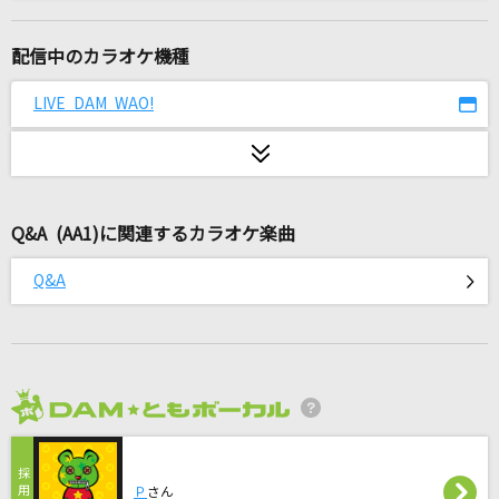
さすらいの唄
Uru
配信中のカラオケ機種
ランデヴー
LIVE DAM WAO!
シャイトープ
[生音]ふたりごと
RADWIMPS
Q&A (AA1)に関連するカラオケ楽曲
W/X/Y
Q&A
Tani Yuuki
シャルル
バルーン
2026年8月度
夏色
ゆず
Ｐ
さん