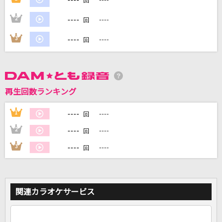
回
----
2
----
回
DAMに会員登録・ログインして
カラオケをもっと楽しもう！
----
3
----
回
再生回数ランキング
自宅でカラオケ歌い放題！
家族や友達と一緒に！練習にも！
----
1
----
回
----
2
----
回
----
3
----
回
関連カラオケサービス