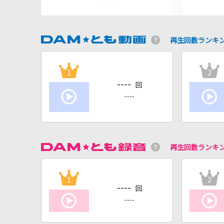
再生回数ランキ
1
2
----
回
----
再生回数ランキ
1
2
----
回
----