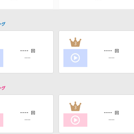
ング
3
----
----
回
回
----
----
ング
3
----
----
回
回
----
----