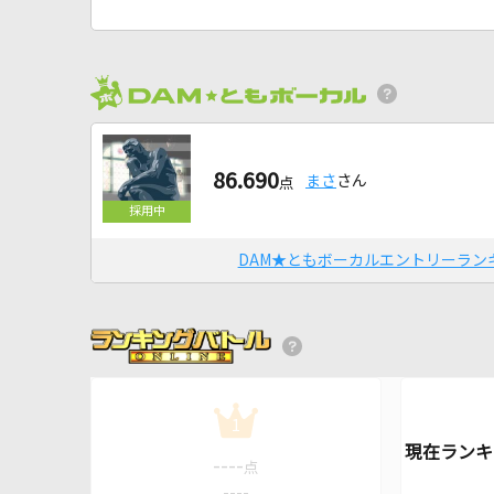
86.690
まさ
さん
点
DAM★ともボーカルエントリーラン
1
----
点
----