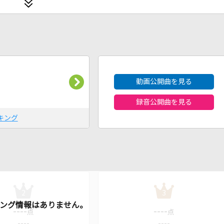
2026年8月度
動画公開曲を見る
録音公開曲を見る
キング
2
3
----
----
点
点
----
----