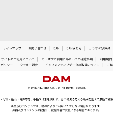
サイトマップ
お問い合わせ
DAM
DAM★とも
カラオケ＠DAM
サイトのご利用について
カラオケご利用にあたっての注意事項
利用規約
ーポリシー
クッキー設定
インフォマティブデータの取得について
ご契
© DAIICHIKOSHO CO.,LTD. All Rights Reserved.
・写真・動画・音声等を、手段や形態を問わず、著作権法の定める範囲を超えて無断で複
楽曲及びコンテンツは、機種によりご利用いただけない場合があります。
楽曲及びコンテンツの配信日、配信内容が変更になる場合があります。