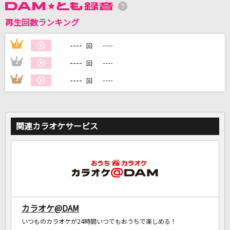
再生回数ランキング
DAMに会員登録・ログインして
カラオケをもっと楽しもう！
----
1
----
回
----
2
----
回
----
3
----
回
自宅でカラオケ歌い放題！
家族や友達と一緒に！練習にも！
関連カラオケサービス
カラオケ@DAM
いつものカラオケが24時間いつでもおうちで楽しめる！