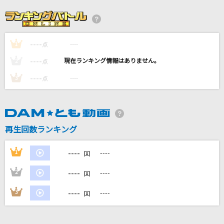
LOVE SONG
三代目 J SOUL BROTHERS from EXILE TRIBE
----
----
1
[生音]Everything
点
Misia
----
----
2
点
----
----
3
点
白い季節
Misia
[生音]ハッピーエンド
再生回数ランキング
back number
----
1
----
回
もっと見る
----
2
----
回
DAMの新曲・ランキングなど
----
3
----
回
カラオケ最新情報をチェック！