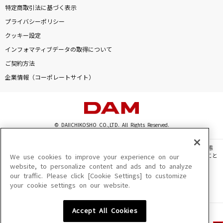
特定商取引法に基づく表示
プライバシーポリシー
クッキー設定
インフォマティブデータの取得について
ご契約方法
企業情報（コーポレートサイト）
© DAIICHIKOSHO CO.,LTD. All Rights Reserved.
このサイトに掲載されている一切の文章・画像・写真・動画・音声等を、手段や形態
を問わず、著作権法の定める範囲を超えて無断で複製、転載、ファイル化などすること
We use cookies to improve your experience on our
を禁じます。
website, to personalize content and ads and to analyze
our traffic. Please click [Cookie Settings] to customize
楽曲及びコンテンツは、機種によりご利用いただけない場合があります。
your cookie settings on our website.
楽曲及びコンテンツの配信日、配信内容が変更になる場合があります。
楽曲によりMYリスト保存ができない場合があります。
Accept All Cookies
JASRAC許諾番号
6602250213Y31015 6602250112Y38026 6602250240Y31015