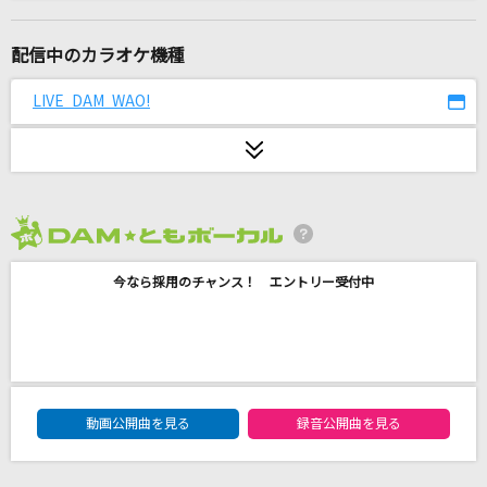
恋人ごっこ
マカロニえんぴつ
配信中のカラオケ機種
鱗(うろこ)
LIVE DAM WAO!
秦 基博
このまま君だけを奪い去りたい
DEEN
2026年8月度
私は、わたしの事が好き。
今なら採用のチャンス！ エントリー受付中
かぐや(cv.夏吉ゆうこ)
Naru
ラックライフ
DAM★ともボーカルエントリーランキング
怪獣の花唄
動画公開曲を見る
録音公開曲を見る
Vaundy