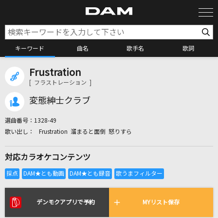
キーワード
曲名
歌手名
歌詞
Frustration
カラオケ検索
[ フラストレーション ]
変態紳士クラブ
カラオケ店舗検索
選曲番号：
1328-49
Frustration 溜まると面倒 怒りすら
カラオケリクエスト
対応カラオケコンテンツ
全国りれき
リアルタイムで歌われている曲の一覧
デンモクアプリで予約
MYリスト保存