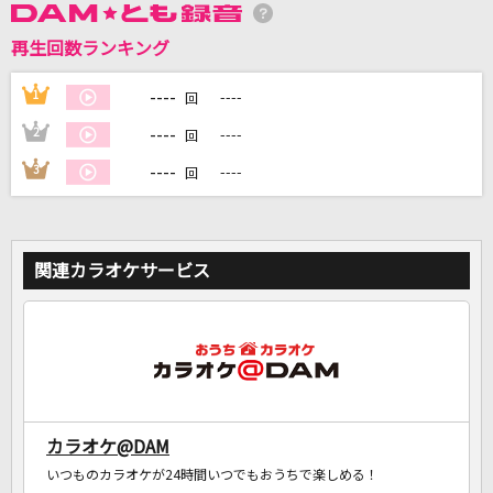
再生回数ランキング
DAMに会員登録・ログインして
カラオケをもっと楽しもう！
----
1
----
回
----
2
----
回
----
3
----
回
自宅でカラオケ歌い放題！
家族や友達と一緒に！練習にも！
関連カラオケサービス
カラオケ@DAM
いつものカラオケが24時間いつでもおうちで楽しめる！