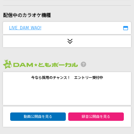
[生音]OCEAN
B'z
配信中のカラオケ機種
少女レイ
LIVE DAM WAO!
みきとP
壊れかけのRadio
徳永英明
2026年8月度
シングルベッド
今なら採用のチャンス！ エントリー受付中
シャ乱Q
トリセツ
西野カナ
DAM★ともボーカルエントリーランキング
Catch the Rainbow!
動画公開曲を見る
録音公開曲を見る
水瀬いのり