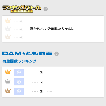
怪獣の花唄
Vaundy
----
----
1
[生音]ハッピーエンド
点
back number
----
----
2
点
----
----
3
点
きっと大丈夫
Little Glee Monster
[生音]やさしい気持ちで
再生回数ランキング
Superfly
----
1
----
回
もっと見る
----
2
----
回
DAMの新曲・ランキングなど
----
3
----
回
カラオケ最新情報をチェック！