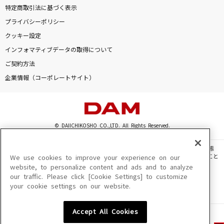
特定商取引法に基づく表示
プライバシーポリシー
クッキー設定
インフォマティブデータの取得について
ご契約方法
企業情報（コーポレートサイト）
© DAIICHIKOSHO CO.,LTD. All Rights Reserved.
このサイトに掲載されている一切の文章・画像・写真・動画・音声等を、手段や形態
を問わず、著作権法の定める範囲を超えて無断で複製、転載、ファイル化などすること
We use cookies to improve your experience on our
を禁じます。
website, to personalize content and ads and to analyze
our traffic. Please click [Cookie Settings] to customize
楽曲及びコンテンツは、機種によりご利用いただけない場合があります。
your cookie settings on our website.
楽曲及びコンテンツの配信日、配信内容が変更になる場合があります。
楽曲によりMYリスト保存ができない場合があります。
Accept All Cookies
JASRAC許諾番号
6602250213Y31015 6602250112Y38026 6602250240Y31015