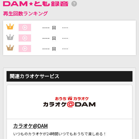
再生回数ランキング
DAMに会員登録・ログインして
カラオケをもっと楽しもう！
----
1
----
回
----
2
----
回
----
3
----
回
自宅でカラオケ歌い放題！
家族や友達と一緒に！練習にも！
関連カラオケサービス
カラオケ@DAM
いつものカラオケが24時間いつでもおうちで楽しめる！