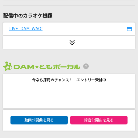
Lily
ラックライフ
配信中のカラオケ機種
GONG
LIVE DAM WAO!
JAM Project
Scarlet Ballet
May'n
2026年8月度
恋一夜
今なら採用のチャンス！ エントリー受付中
Acid Black Cherry
[生音]SUMMER SONG
YUI
DAM★ともボーカルエントリーランキング
弱虫モンブラン
動画公開曲を見る
録音公開曲を見る
DECO*27