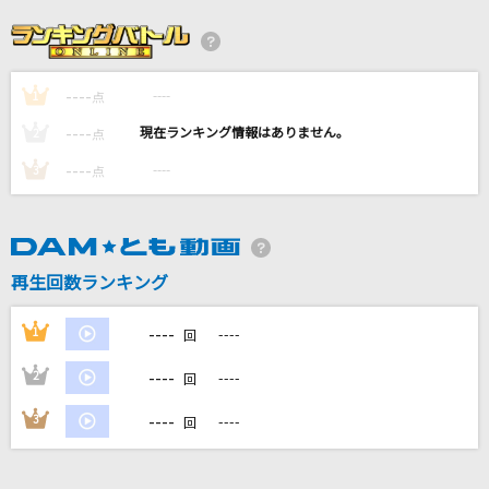
[生音]マリーゴールド
あいみょん
----
----
1
センチメンタルラブ
点
みみめめMIMI
----
----
2
点
----
----
3
点
AIZO
King Gnu
[生音]ONE NIGHT GIGOLO
再生回数ランキング
チェッカーズ
----
1
----
回
もっと見る
----
2
----
回
DAMの新曲・ランキングなど
----
3
----
回
カラオケ最新情報をチェック！