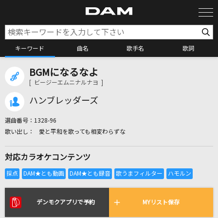
キーワード
曲名
歌手名
歌詞
BGMになるなよ
カラオケ検索
[ ビージーエムニナルナヨ ]
ハンブレッダーズ
カラオケ店舗検索
選曲番号：
1328-96
愛と平和を歌っても相変わらずな
カラオケリクエスト
対応カラオケコンテンツ
全国りれき
リアルタイムで歌われている曲の一覧
デンモクアプリで予約
MYリスト保存