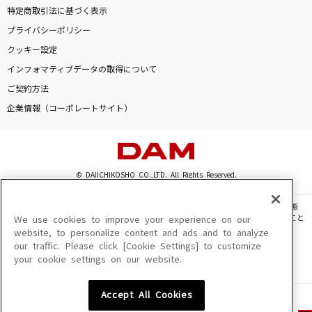
特定商取引法に基づく表示
プライバシーポリシー
クッキー設定
インフォマティブデータの取得について
ご契約方法
企業情報（コーポレートサイト）
© DAIICHIKOSHO CO.,LTD. All Rights Reserved.
このサイトに掲載されている一切の文章・画像・写真・動画・音声等を、手段や形態
を問わず、著作権法の定める範囲を超えて無断で複製、転載、ファイル化などすること
We use cookies to improve your experience on our
を禁じます。
website, to personalize content and ads and to analyze
our traffic. Please click [Cookie Settings] to customize
楽曲及びコンテンツは、機種によりご利用いただけない場合があります。
your cookie settings on our website.
楽曲及びコンテンツの配信日、配信内容が変更になる場合があります。
楽曲によりMYリスト保存ができない場合があります。
Accept All Cookies
JASRAC許諾番号
6602250213Y31015 6602250112Y38026 6602250240Y31015