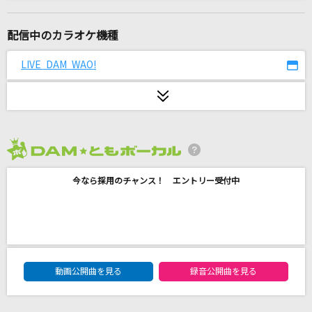
女々しくて
ゴールデンボンバー
配信中のカラオケ機種
海の声
LIVE DAM WAO!
浦島太郎(桐谷健太)
やってこい!ダイスキ■
ララ&春菜(戸松遥&矢作紗友里)
2026年8月度
花束のかわりにメロディーを
今なら採用のチャンス！ エントリー受付中
清水翔太
Brand New
Mrs. GREEN APPLE
DAM★ともボーカルエントリーランキング
シングルベッド
動画公開曲を見る
録音公開曲を見る
シャ乱Q