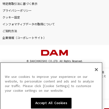
特定商取引法に基づく表示
プライバシーポリシー
クッキー設定
インフォマティブデータの取得について
ご契約方法
企業情報（コーポレートサイト）
© DAIICHIKOSHO CO.,LTD. All Rights Reserved.
このサイトに掲載されている一切の文章・画像・写真・動画・音声等を、手段や形態
を問わず、著作権法の定める範囲を超えて無断で複製、転載、ファイル化などすること
We use cookies to improve your experience on our
を禁じます。
website, to personalize content and ads and to analyze
our traffic. Please click [Cookie Settings] to customize
楽曲及びコンテンツは、機種によりご利用いただけない場合があります。
your cookie settings on our website.
楽曲及びコンテンツの配信日、配信内容が変更になる場合があります。
楽曲によりMYリスト保存ができない場合があります。
Accept All Cookies
JASRAC許諾番号
6602250213Y31015 6602250112Y38026 6602250240Y31015