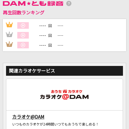
再生回数ランキング
DAMに会員登録・ログインして
カラオケをもっと楽しもう！
----
1
----
回
----
2
----
回
----
3
----
回
自宅でカラオケ歌い放題！
家族や友達と一緒に！練習にも！
関連カラオケサービス
カラオケ@DAM
いつものカラオケが24時間いつでもおうちで楽しめる！