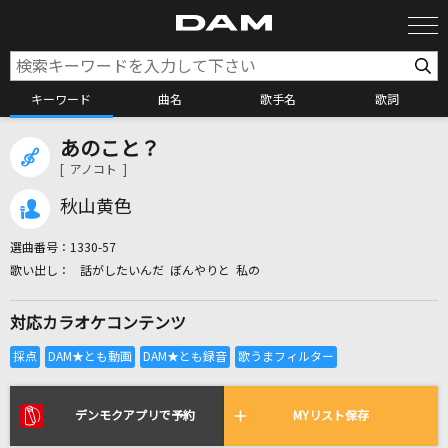
キーワード
曲名
歌手名
歌詞
あのこと？
カラオケ検索
[ アノコト ]
秋山黄色
カラオケ店舗検索
選曲番号：
1330-57
話がしたいんだ ぼんやりと 私の
カラオケリクエスト
対応カラオケコンテンツ
全国りれき
リアルタイムで歌われている曲の一覧
デンモクアプリで予約
MYリスト保存