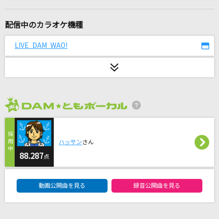
[生音]恋人ごっこ
マカロニえんぴつ
配信中のカラオケ機種
のだ
LIVE DAM WAO!
大漠波新
ライラック
Mrs. GREEN APPLE
2026年8月度
Pretender
Official髭男dism
ハッサン
さん
心予報
88.287
点
Eve
DAM★ともボーカルエントリーランキング
動画公開曲を見る
録音公開曲を見る
サブマリンユース
reGretGirl