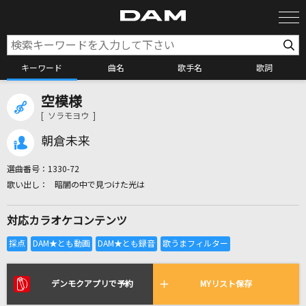
キーワード
曲名
歌手名
歌詞
空模様
カラオケ検索
[ ソラモヨウ ]
朝倉未来
カラオケ店舗検索
選曲番号：
1330-72
暗闇の中で見つけた光は
カラオケリクエスト
対応カラオケコンテンツ
全国りれき
リアルタイムで歌われている曲の一覧
デンモクアプリで予約
MYリスト保存