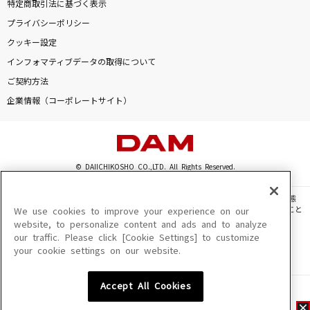
特定商取引法に基づく表示
プライバシーポリシー
クッキー設定
インフォマティブデータの取得について
ご契約方法
企業情報（コーポレートサイト）
© DAIICHIKOSHO CO.,LTD. All Rights Reserved.
このサイトに掲載されている一切の文章・画像・写真・動画・音声等を、手段や形態
を問わず、著作権法の定める範囲を超えて無断で複製、転載、ファイル化などすること
We use cookies to improve your experience on our
を禁じます。
website, to personalize content and ads and to analyze
our traffic. Please click [Cookie Settings] to customize
楽曲及びコンテンツは、機種によりご利用いただけない場合があります。
your cookie settings on our website.
楽曲及びコンテンツの配信日、配信内容が変更になる場合があります。
楽曲によりMYリスト保存ができない場合があります。
Accept All Cookies
JASRAC許諾番号
6602250213Y31015 6602250112Y38026 6602250240Y31015
6602250241Y45122