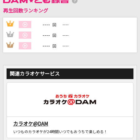
再生回数ランキング
DAMに会員登録・ログインして
カラオケをもっと楽しもう！
----
1
----
回
----
2
----
回
----
3
----
回
自宅でカラオケ歌い放題！
家族や友達と一緒に！練習にも！
関連カラオケサービス
カラオケ@DAM
いつものカラオケが24時間いつでもおうちで楽しめる！