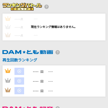
残酷な天使のテーゼ
高橋洋子
----
----
1
点
Brand New
----
----
2
点
Mrs. GREEN APPLE
----
----
3
点
This Is Me [ディス・イズ・ミー]
Keala Settle & The Greatest Showman Ensemble
伊良湖岬
再生回数ランキング
水森かおり
----
1
----
回
もっと見る
----
2
----
回
DAMの新曲・ランキングなど
----
3
----
回
カラオケ最新情報をチェック！