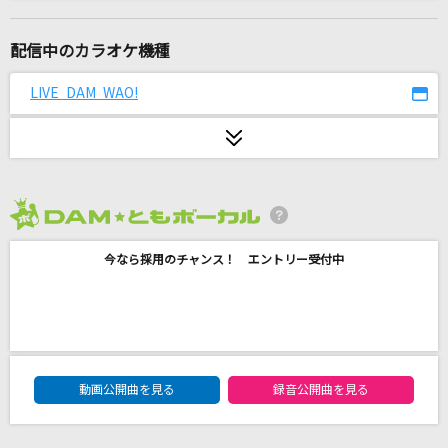
一角獣
てにをは feat.flower
配信中のカラオケ機種
[生音]喝采
LIVE DAM WAO!
ちあきなおみ
MONDO PIECE
UVERworld
2026年8月度
[生音]花とサムライ
今なら採用のチャンス！ エントリー受付中
三山ひろし
嫌われる勇気
TENSONG
DAM★ともボーカルエントリーランキング
365日の紙飛行機
動画公開曲を見る
録音公開曲を見る
AKB48