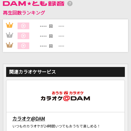
再生回数ランキング
DAMに会員登録・ログインして
カラオケをもっと楽しもう！
----
1
----
回
----
2
----
回
----
3
----
回
自宅でカラオケ歌い放題！
家族や友達と一緒に！練習にも！
関連カラオケサービス
カラオケ@DAM
いつものカラオケが24時間いつでもおうちで楽しめる！