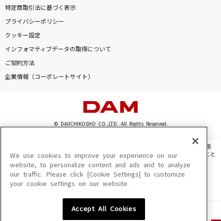
特定商取引法に基づく表示
プライバシーポリシー
クッキー設定
インフォマティブデータの取得について
ご契約方法
企業情報（コーポレートサイト）
© DAIICHIKOSHO CO.,LTD. All Rights Reserved.
このサイトに掲載されている一切の文章・画像・写真・動画・音声等を、手段や形態
を問わず、著作権法の定める範囲を超えて無断で複製、転載、ファイル化などすること
We use cookies to improve your experience on our
を禁じます。
website, to personalize content and ads and to analyze
our traffic. Please click [Cookie Settings] to customize
楽曲及びコンテンツは、機種によりご利用いただけない場合があります。
your cookie settings on our website.
楽曲及びコンテンツの配信日、配信内容が変更になる場合があります。
楽曲によりMYリスト保存ができない場合があります。
Accept All Cookies
JASRAC許諾番号
6602250213Y31015 6602250112Y38026 6602250240Y31015