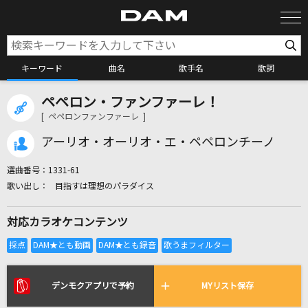
キーワード
曲名
歌手名
歌詞
ペペロン・ファンファーレ！
カラオケ検索
[ ペペロンファンファーレ ]
アーリオ・オーリオ・エ・ペペロンチーノ
カラオケ店舗検索
選曲番号：
1331-61
目指すは理想のパラダイス
カラオケリクエスト
対応カラオケコンテンツ
全国りれき
リアルタイムで歌われている曲の一覧
デンモクアプリで予約
MYリスト保存