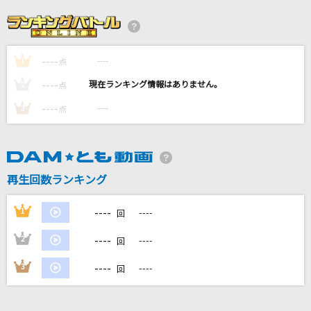
からくりピエロ
40mP feat.初音ミク
----
----
1
Butter-Fly
点
和田光司
----
----
2
点
----
----
3
点
Stellar Stellar
星街すいせい
白金ディスコ
再生回数ランキング
阿良々木月火(井口裕香)
----
1
----
回
もっと見る
----
2
----
回
DAMの新曲・ランキングなど
----
3
----
回
カラオケ最新情報をチェック！