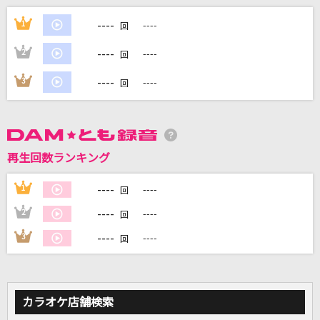
あの世行きのバスに乗ってさらば。
----
1
----
回
ツユ
----
2
----
回
[生音]明日はきっといい日になる
----
3
----
回
高橋 優
テレパシー
M!LK
再生回数ランキング
JANE DOE(ビデオクリップバージョン)
----
1
----
回
米津玄師, 宇多田ヒカル
----
2
----
回
もっと見る
----
3
----
回
DAMの新曲・ランキングなど
カラオケ最新情報をチェック！
カラオケ店舗検索