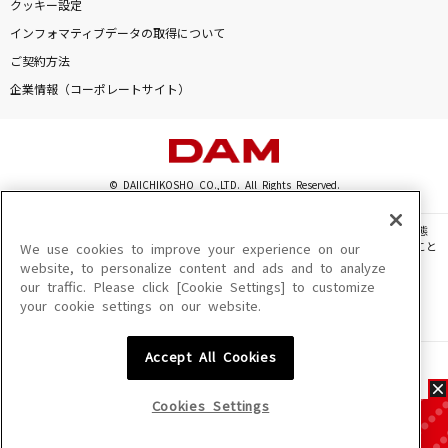
クッキー設定
インフォマティブデータの取得について
ご契約方法
企業情報（コーポレートサイト）
© DAIICHIKOSHO CO.,LTD. All Rights Reserved.
このサイトに掲載されている一切の文章・画像・写真・動画・音声等を、手段や形態
を問わず、著作権法の定める範囲を超えて無断で複製、転載、ファイル化などすること
We use cookies to improve your experience on our
を禁じます。
website, to personalize content and ads and to analyze
our traffic. Please click [Cookie Settings] to customize
楽曲及びコンテンツは、機種によりご利用いただけない場合があります。
your cookie settings on our website.
楽曲及びコンテンツの配信日、配信内容が変更になる場合があります。
楽曲によりMYリスト保存ができない場合があります。
Accept All Cookies
JASRAC許諾番号
6602250213Y31015 6602250112Y38026 6602250240Y31015
6602250241Y45122
Cookies Settings
NexTone許諾番号
ID000002945 ID000002947 ID000002937 ID000002938