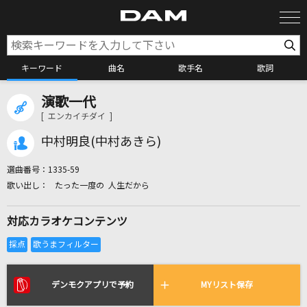
キーワード
曲名
歌手名
歌詞
演歌一代
カラオケ検索
[ エンカイチダイ ]
中村明良(中村あきら)
カラオケ店舗検索
選曲番号：
1335-59
たった一度の 人生だから
カラオケリクエスト
対応カラオケコンテンツ
全国りれき
リアルタイムで歌われている曲の一覧
デンモクアプリで予約
MYリスト保存