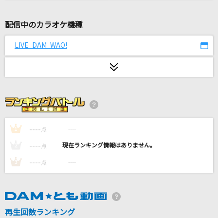
夏祭り
Whiteberry
配信中のカラオケ機種
ロキ(Game Version)
LIVE DAM WAO!
みきとP
楽園PROJECT
Ray
花束のかわりにメロディーを
清水翔太
----
----
1
点
----
----
2
点
怪獣
----
----
3
点
サカナクション
[生音]虹とスニーカーの頃
TULIP(チューリップ)
再生回数ランキング