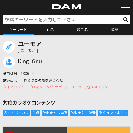
キーワード
曲名
歌手名
歌詞
ユーモア
カラオケ検索
[ ユーモア ]
King Gnu
カラオケ店舗検索
選曲番号：
1336-10
ひらりこの夜を踊るんだ
カラオケリクエスト
「ロマンシング サガ リ・ユニバース」CMソング
対応カラオケコンテンツ
全国りれき
リアルタイムで歌われている曲の一覧