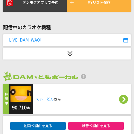
lulu.
デンモクアプリで予約
MYリスト保存
Mrs. GREEN APPLE
[生音]タッチ
配信中のカラオケ機種
岩崎良美
LIVE DAM WAO!
[生音]サウダージ
ポルノグラフィティ
[生音]地上の星
中島みゆき
2026年8月度
[生音]レイニーブルー
てぃーどん
さん
徳永英明
90.710
点
青空Jumping Heart
DAM★ともボーカルエントリーランキング
Aqours
動画公開曲を見る
録音公開曲を見る