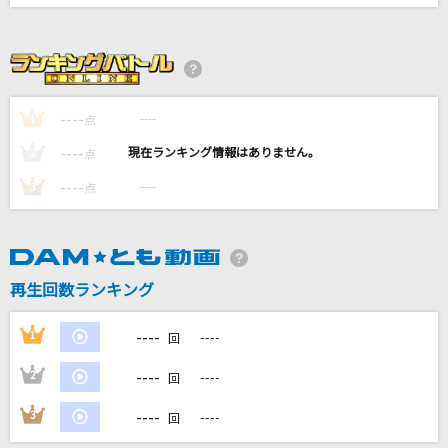
正解
RADWIMPS
海の声
----
浦島太郎(桐谷健太)
----
1
点
----
----
2
点
ジャックポットサッドガール
----
----
3
点
syudou
1/3の純情な感情
SIAM SHADE
再生回数ランキング
もっと見る
----
1
----
回
DAMの新曲・ランキングなど
----
2
----
回
カラオケ最新情報をチェック！
----
3
----
回