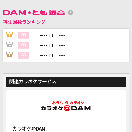
DAMに会員登録・ログインして
再生回数ランキング
カラオケをもっと楽しもう！
----
1
----
回
----
2
----
回
自宅でカラオケ歌い放題！
----
3
----
回
家族や友達と一緒に！練習にも！
関連カラオケサービス
カラオケ@DAM