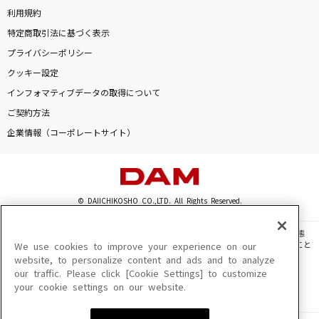
利用規約
特定商取引法に基づく表示
プライバシーポリシー
クッキー設定
インフォマティブデータの取得について
ご契約方法
企業情報（コーポレートサイト）
© DAIICHIKOSHO CO.,LTD. All Rights Reserved.
このサイトに掲載されている一切の文章・画像・写真・動画・音声等を、手段や形態
を問わず、著作権法の定める範囲を超えて無断で複製、転載、ファイル化などすること
We use cookies to improve your experience on our
を禁じます。
website, to personalize content and ads and to analyze
our traffic. Please click [Cookie Settings] to customize
楽曲及びコンテンツは、機種によりご利用いただけない場合があります。
your cookie settings on our website.
楽曲及びコンテンツの配信日、配信内容が変更になる場合があります。
楽曲によりMYリスト保存ができない場合があります。