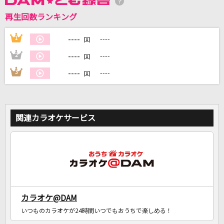
再生回数ランキング
----
1
----
DAMに会員登録・ログインして
回
カラオケをもっと楽しもう！
----
2
----
回
----
3
----
回
自宅でカラオケ歌い放題！
家族や友達と一緒に！練習にも！
関連カラオケサービス
カラオケ@DAM
いつものカラオケが24時間いつでもおうちで楽しめる！