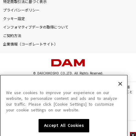
特定商取引法に基づく表示
プライバシーポリシー
クッキー設定
インフォマティブデータの取得について
ご契約方法
企業情報（コーポレートサイト）
© DAIICHIKOSHO CO.,LTD. All Rights Reserved.
このサイトに掲載されている一切の文章・画像・写真・動画・音声等を、手段や形態
を問わず、著作権法の定める範囲を超えて無断で複製、転載、ファイル化などすること
We use cookies to improve your experience on our
を禁じます。
website, to personalize content and ads and to analyze
our traffic. Please click [Cookie Settings] to customize
楽曲及びコンテンツは、機種によりご利用いただけない場合があります。
your cookie settings on our website.
楽曲及びコンテンツの配信日、配信内容が変更になる場合があります。
楽曲によりMYリスト保存ができない場合があります。
Accept All Cookies
JASRAC許諾番号
6602250213Y31015 6602250112Y38026 6602250240Y31015
6602250241Y45122