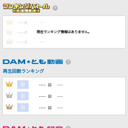
[生音]My Heart Will Go On [タイタニック・愛
のテーマ]
Celine Dion
----
----
1
点
----
[生音]香水
----
2
点
瑛人
----
----
3
点
君色(ビデオクリップバージョン)
Da-iCE
再生回数ランキング
[生音]限界突破×サバイバー
氷川きよし
----
1
----
回
もっと見る
----
2
----
回
----
3
----
回
DAMの新曲・ランキングなど
カラオケ最新情報をチェック！