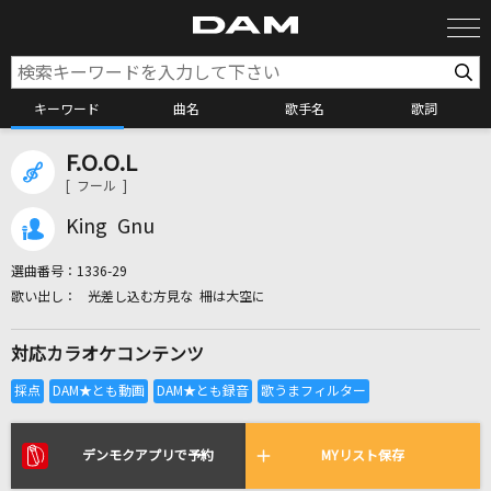
キーワード
曲名
歌手名
歌詞
F.O.O.L
カラオケ検索
[ フール ]
King Gnu
カラオケ店舗検索
選曲番号：
1336-29
光差し込む方見な 柵は大空に
カラオケリクエスト
対応カラオケコンテンツ
全国りれき
リアルタイムで歌われている曲の一覧
デンモクアプリで予約
MYリスト保存