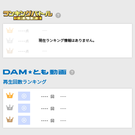
パプリカ
Foorin
[生音]ただ君に晴れ
----
----
1
点
ヨルシカ
----
----
2
点
スーパースター
----
----
3
点
東京事変
戦士よ、起ち上がれ!
遠藤正明
再生回数ランキング
もっと見る
----
1
----
回
----
2
----
回
DAMの新曲・ランキングなど
カラオケ最新情報をチェック！
----
3
----
回