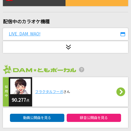
As the Dew
GARNET CROW
配信中のカラオケ機種
[生音]HOT LIMIT
T.M.Revolution
LIVE DAM WAO!
PRIDE(アニメバージョン)
HIGH and MIGHTY COLOR
[生音]ちりぬるを
2026年8月度
市川由紀乃
もののけ姫
フラクタルフーガ
さん
米良美一
90.277
点
DAM★ともボーカルエントリーランキング
[生音]恋人ごっこ
動画公開曲を見る
録音公開曲を見る
マカロニえんぴつ