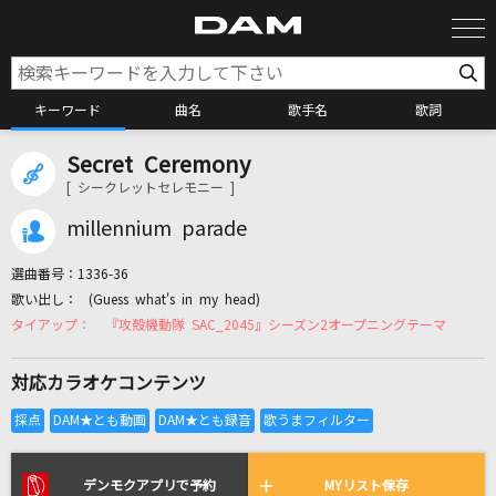
キーワード
曲名
歌手名
歌詞
Secret Ceremony
カラオケ検索
[ シークレットセレモニー ]
millennium parade
カラオケ店舗検索
選曲番号：
1336-36
(Guess what's in my head)
カラオケリクエスト
『攻殻機動隊 SAC_2045』シーズン2オープニングテーマ
対応カラオケコンテンツ
全国りれき
リアルタイムで歌われている曲の一覧
デンモクアプリで予約
MYリスト保存