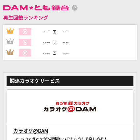
再生回数ランキング
DAMに会員登録・ログインして
カラオケをもっと楽しもう！
----
1
----
回
----
2
----
回
----
3
----
回
自宅でカラオケ歌い放題！
家族や友達と一緒に！練習にも！
関連カラオケサービス
カラオケ@DAM
いつものカラオケが24時間いつでもおうちで楽しめる！