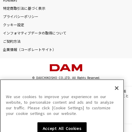
利用規約
特定商取引法に基づく表示
プライバシーポリシー
クッキー設定
インフォマティブデータの取得について
ご契約方法
企業情報（コーポレートサイト）
© DAIICHIKOSHO CO.,LTD. All Rights Reserved.
このサイトに掲載されている一切の文章・画像・写真・動画・音声等を、手段や形態
を問わず、著作権法の定める範囲を超えて無断で複製、転載、ファイル化などすること
We use cookies to improve your experience on our
を禁じます。
website, to personalize content and ads and to analyze
our traffic. Please click [Cookie Settings] to customize
楽曲及びコンテンツは、機種によりご利用いただけない場合があります。
your cookie settings on our website.
楽曲及びコンテンツの配信日、配信内容が変更になる場合があります。
楽曲によりMYリスト保存ができない場合があります。
Accept All Cookies
JASRAC許諾番号