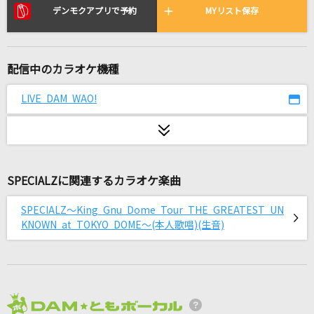
真夜中すぎの恋
デンモクアプリで予約
MYリスト保存
安全地帯
赤春花 (feat. 幾田りら)
配信中のカラオケ機種
sumika
LIVE DAM WAO!
[生音]ただ君に晴れ
ヨルシカ
Soranji
SPECIALZに関連するカラオケ楽曲
Mrs. GREEN APPLE
SPECIALZ～King Gnu Dome Tour THE GREATEST UN
カオスシンドローム
KNOWN at TOKYO DOME～(本人歌唱)(生音)
鈴木このみ
[生音]Love is...
河村隆一
2026年8月度