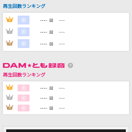
再生回数ランキング
DAMに会員登録・ログインして
----
1
----
回
カラオケをもっと楽しもう！
----
2
----
回
----
3
----
回
自宅でカラオケ歌い放題！
家族や友達と一緒に！練習にも！
再生回数ランキング
----
1
----
回
----
2
----
回
----
3
----
回