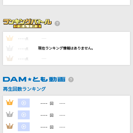
[生音]白い恋人達
桑田佳祐
[生音]幻
My Hair is Bad
----
----
1
点
----
----
2
点
V.I.P(アニメバージョン)
シド
----
----
3
点
シャナナ☆
MINMI
再生回数ランキング
もっと見る
----
1
----
回
DAMの新曲・ランキングなど
----
2
----
回
カラオケ最新情報をチェック！
----
3
----
回