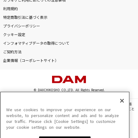
カラオケご利用にあたっての注意事項
利用規約
特定商取引法に基づく表示
プライバシーポリシー
クッキー設定
インフォマティブデータの取得について
ご契約方法
企業情報（コーポレートサイト）
© DAIICHIKOSHO CO.,LTD. All Rights Reserved.
このサイトに掲載されている一切の文章・画像・写真・動画・音声等を、手段や形態
を問わず、著作権法の定める範囲を超えて無断で複製、転載、ファイル化などすること
We use cookies to improve your experience on our
を禁じます。
website, to personalize content and ads and to analyze
our traffic. Please click [Cookie Settings] to customize
楽曲及びコンテンツは、機種によりご利用いただけない場合があります。
your cookie settings on our website.
楽曲及びコンテンツの配信日、配信内容が変更になる場合があります。
楽曲によりMYリスト保存ができない場合があります。