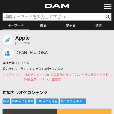
キーワード
曲名
歌手名
歌詞
Apple
カラオケ検索
[ アップル ]
DEAN FUJIOKA
カラオケ店舗検索
選曲番号：
1337-37
欲しいものだけしか欲しくない
カラオケリクエスト
日本テレビ×Hulu 共同製作ドラマ『パンドラの果実～科学犯
罪捜査ファイル～』主題歌
全国りれき
対応カラオケコンテンツ
リアルタイムで歌われている曲の一覧