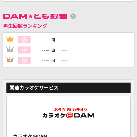
DAMに会員登録・ログインして
カラオケをもっと楽しもう！
再生回数ランキング
----
1
----
回
----
2
----
回
自宅でカラオケ歌い放題！
----
3
----
回
家族や友達と一緒に！練習にも！
関連カラオケサービス
カラオケ@DAM