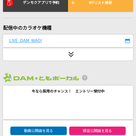
ダーリン
デンモクアプリで予約
MYリスト保存
Mrs. GREEN APPLE
[生音]水に咲く花・支笏湖へ
配信中のカラオケ機種
水森かおり
LIVE DAM WAO!
Yes! 東京
EBiDAN (恵比寿学園男子部)
残響散歌
Aimer(エメ)
2026年8月度
今なら採用のチャンス！ エントリー受付中
[生音]SAY YES
CHAGE & ASKA
ケセラセラ
Mrs. GREEN APPLE
DAM★ともボーカルエントリーランキング
動画公開曲を見る
録音公開曲を見る