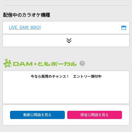
ロシアン・ハスキー
THEE MICHELLE GUN ELEPHANT
配信中のカラオケ機種
Monster
LIVE DAM WAO!
嵐(アラシ)
I LOVE YOU
クリス・ハート
2026年8月度
TEST ME
今なら採用のチャンス！ エントリー受付中
ちゃんみな
未来図
@onefive
DAM★ともボーカルエントリーランキング
高嶺の花子さん
動画公開曲を見る
録音公開曲を見る
back number