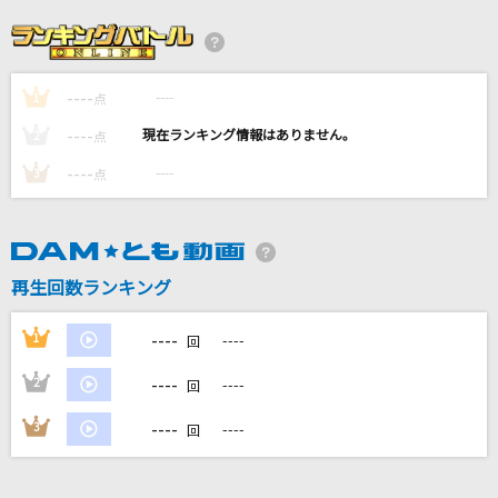
いつか
Saucy Dog
----
----
1
帰り道は遠回りしたくなる
点
乃木坂46
----
----
2
点
----
----
3
点
キメラ
DECO*27
[生音]いい日旅立ち
再生回数ランキング
山口百恵
----
1
----
回
もっと見る
----
2
----
回
DAMの新曲・ランキングなど
----
3
----
回
カラオケ最新情報をチェック！