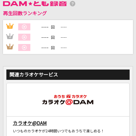
再生回数ランキング
DAMに会員登録・ログインして
カラオケをもっと楽しもう！
----
1
----
回
----
2
----
回
----
3
----
回
自宅でカラオケ歌い放題！
家族や友達と一緒に！練習にも！
関連カラオケサービス
カラオケ@DAM
いつものカラオケが24時間いつでもおうちで楽しめる！