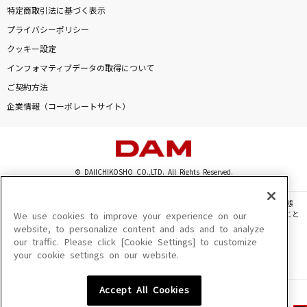
特定商取引法に基づく表示
プライバシーポリシー
クッキー設定
インフォマティブデータの取得について
ご契約方法
企業情報（コーポレートサイト）
© DAIICHIKOSHO CO.,LTD. All Rights Reserved.
このサイトに掲載されている一切の文章・画像・写真・動画・音声等を、手段や形態
を問わず、著作権法の定める範囲を超えて無断で複製、転載、ファイル化などすること
We use cookies to improve your experience on our
を禁じます。
website, to personalize content and ads and to analyze
our traffic. Please click [Cookie Settings] to customize
楽曲及びコンテンツは、機種によりご利用いただけない場合があります。
your cookie settings on our website.
楽曲及びコンテンツの配信日、配信内容が変更になる場合があります。
楽曲によりMYリスト保存ができない場合があります。
Accept All Cookies
JASRAC許諾番号
6602250213Y31015 6602250112Y38026 6602250240Y31015