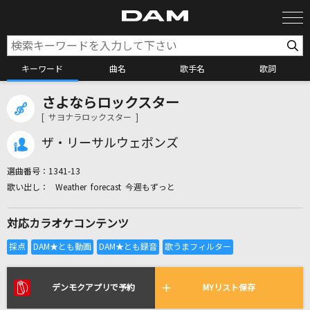
キーワード
曲名
歌手名
歌詞
さよならロックスター
カラオケ検索
[ サヨナラロックスター ]
ザ・リーサルウェポンズ
カラオケ店舗検索
選曲番号：
1341-13
Weather forecast 今週もずっと
カラオケリクエスト
対応カラオケコンテンツ
全国りれき
リアルタイムで歌われている曲の一覧
デンモクアプリで予約
MYリスト保存